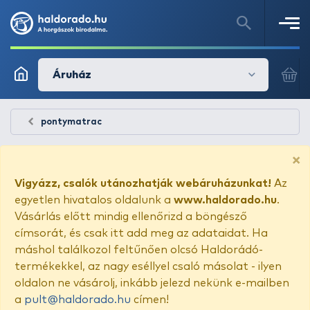
Áruház
pontymatrac
×
Vigyázz, csalók utánozhatják webáruházunkat!
Az
egyetlen hivatalos oldalunk a
www.haldorado.hu
.
Vásárlás előtt mindig ellenőrizd a böngésző
címsorát, és csak itt add meg az adataidat. Ha
máshol találkozol feltűnően olcsó Haldorádó-
termékekkel, az nagy eséllyel csaló másolat - ilyen
oldalon ne vásárolj, inkább jelezd nekünk e-mailben
a
pult@haldorado.hu
címen!