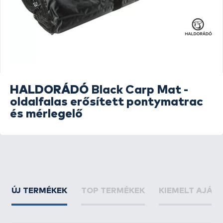
HALDORÁDÓ
Black Carp Mat -
oldalfalas erősített pontymatrac
és mérlegelő
ÚJ TERMÉKEK
TOP TERMÉKEK
KIEMELT AJÁN