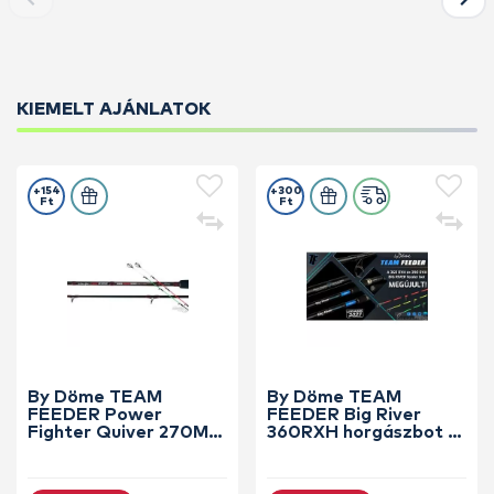
KIEMELT AJÁNLATOK
+154
+300
Ft
Ft
By Döme TEAM
By Döme TEAM
FEEDER Power
FEEDER Big River
Fighter Quiver 270M
360RXH horgászbot +
horgászbot +
Dobókesztyű ujj
Dobókesztyű ujj