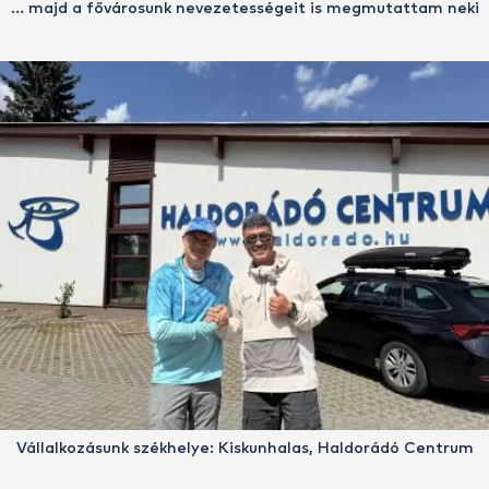
… majd a fővárosunk nevezetességeit is megmutattam neki
Vállalkozásunk székhelye: Kiskunhalas, Haldorádó Centrum