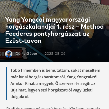
Yang Yongcai magyarországi
horgászkalandjai 1. rész – Method
Feederes pontyhorgászat az
Ezüst-tavon
Döme Gábor
2025-08-06
Több filmemben is bemutattam, sokat meséltem
már kínai horgászbarátomról, Yang Yongcai-ról.
Amikor Kínába megyek, Ő szervezi és segíti az
útjaimat, legyen szó horgászatról vagy üzleti
dolgokról.
Profi és nagyon népszerű horgász Kínában, komoly