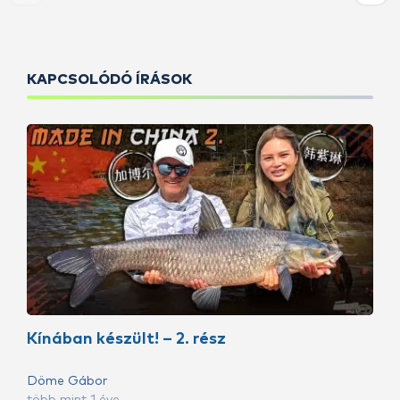
KAPCSOLÓDÓ ÍRÁSOK
Kínában készült! – 2. rész
Döme Gábor
több mint 1 éve