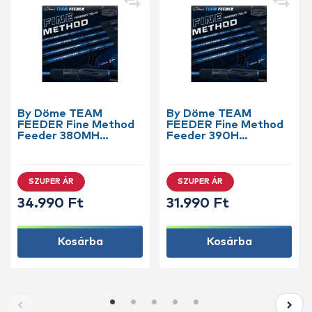
By Döme TEAM
By Döme TEAM
FEEDER Fine Method
FEEDER Fine Method
Feeder 380MH
Feeder 390H
horgászbot +
horgászbot +
Dobókesztyű ujj
Dobókesztyű ujj
SZUPER ÁR
SZUPER ÁR
34.990 Ft
31.990 Ft
Kosárba
Kosárba