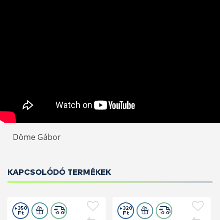
Döme Gábor
KAPCSOLÓDÓ TERMÉKEK
+350
+320
Ft
Ft