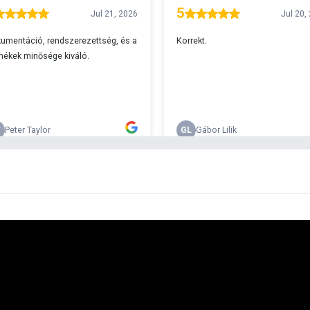
A
s 29990 feletti végösszeg esetén.
c
v