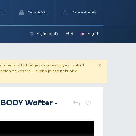
Kedvencek
Kosaram
Regisztráció
Fogási na
ok
ado.hu
. Vásárlás előtt mindig ellenőrizd a böngésző címs
yel csaló másolat - ilyen oldalon ne vásárolj, inkább jel
HALDORÁDÓ
4 BODY Wafter 