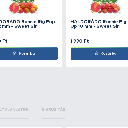
tban érhető el a kínálatban. Ezek a
Tropical Fruit
(trópus
es gyümölcsös ízű és fluo pink + fluo citrom színű), a
Hot
a Monster
(tenger gyümölcsei ízesítésű és fluo pink + feh
Y Wafter -
+20
Ft