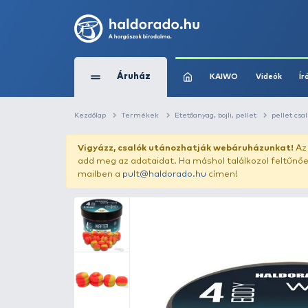
Áruház
KAIWO
Kezdőlap
Termékek
Etetőanyag, bojli, pe
Vigyázz, csalók utánozhatják webár
add meg az adataidat. Ha máshol találk
mailben a
pult@haldorado.hu
címen!