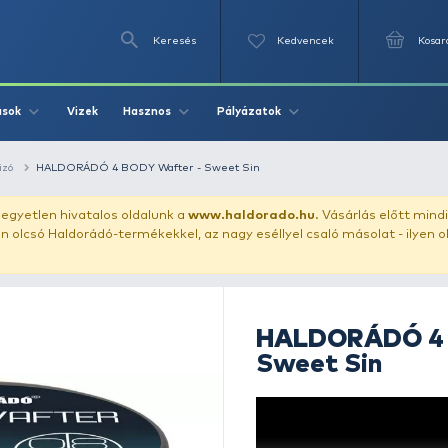
Keresés
Videók
Vizek
Írások
Hasznos
Pályázat
llet
pellet csalizó
HALDORÁDÓ 4 BODY Wafter - Sweet Sin
uházunkat!
Az egyetlen hivatalos oldalunk a
www.haldor
ozol feltűnően olcsó Haldorádó-termékekkel, az nagy eséll