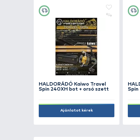
KAPCSOLÓDÓ TERMÉKEK
4
+20
Ft
HALDORÁDÓ 4 BODY Wafte
- Sweet Sin
1.990 Ft