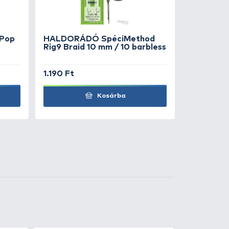
i gyümölcs ízű és fluo narancs +
 Lava
(fűszeres, chilis ízű és
ér színű).
1.990 Ft
Kosárba