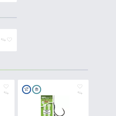
n gyakran használt
formájú csali
ethod horgászat, vagy
nos ízesítésű Ronnie Rig Pop Up
nálása történhet hajszálelőkére,