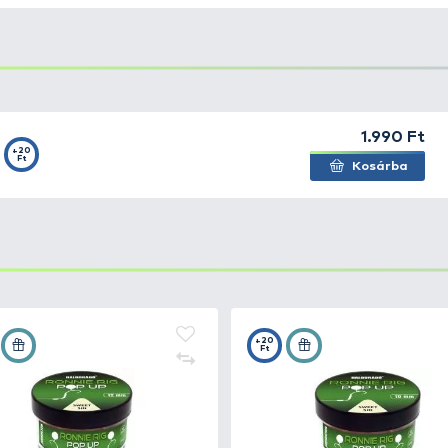
ége, hogy a tégelyben
négyféle
, a pontyhorgászat sorá
elletek ezek, melyek
mérsékelt felhajtóerejűek
, így m
n is bevethetők, akár kisebb horgokkal is, mint az azo
t, a
két, három és négyfelé osztott formájú csalik
felkí
verzió még csaligyűrűvel is használható.