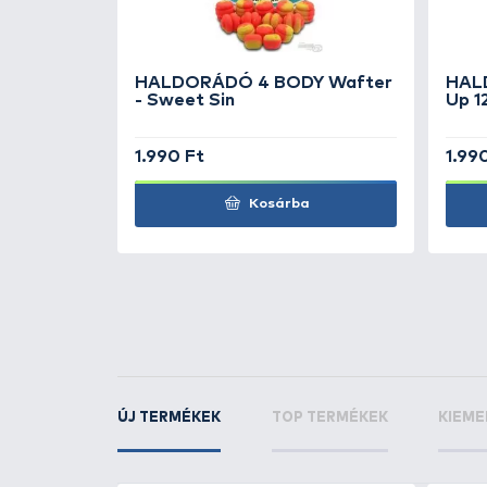
A
4 Body Wafter
négy ízváltoza
fluo citrom színű),
Sweet Sin
(éd
fluo piros + fehér színű), és a
Se
TOVÁBBI VÁLASZTÉK
1
HALDORÁDÓ
4 BOD
Sea Monster