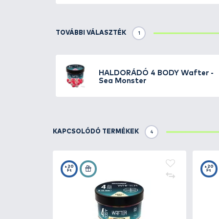
A
4 Body Wafterek
különlegess
található.
8 és 10 milliméteres
p
hagyományos pontyhorgászat sorá
bojlik.
A hagyományos
dumbell
mellet
csalitüskére, és a kettéosztott 