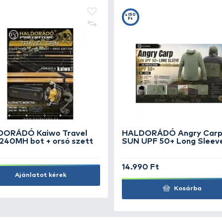
+20
+2
Ft
F
r
HALDORÁDÓ Ronnie Rig Pop
HA
Up 12 mm - Sweet Sin
Up
1.990 Ft
1.