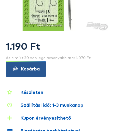
1.190 Ft
Az elmúlt 30 nap legalacsonyabb ára: 1.070 Ft
Kosárba
Készleten
Szállítási idő: 1-3 munkanap
Kupon érvényesíthető