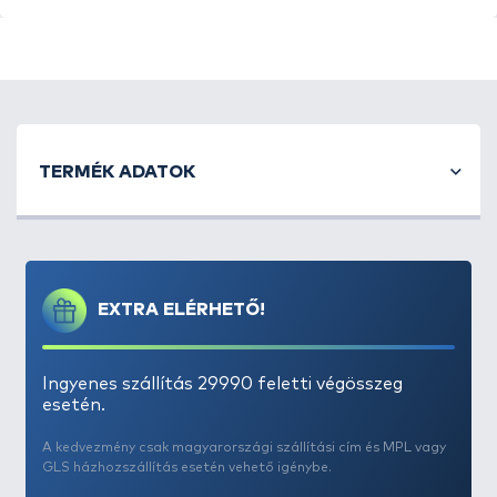
A
Haldorádó SpéciMethod Rig
nem más, mint egy
minőségi alapanyagok felhasználásával készült,
TERMÉK ADATOK
profi csalitüskés horogelőke.
10 cm hosszú, 0,20 mm
átmérőjű monofil zsinórra kötött, 8-as szakáll
nélküli horoggal és 10 mm-es csalitüskével
ellátott
előke, amely szorgos magyar kezek munkáját dicséri.
Pont olyan, amelyet mi is használunk, amelyet jó
EXTRA ELÉRHETŐ!
szívvel ajánlunk!
Ingyenes szállítás 29990 feletti végösszeg
esetén.
A kedvezmény csak magyarországi szállítási cím és MPL vagy
GLS házhozszállítás esetén vehető igénybe.