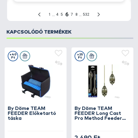
KAPCSOLÓDÓ TERMÉKEK
+40
+25
Ft
Ft
By Döme TEAM
By Döme TEAM
FEEDER Előketartó
FEEDER Long Cast
táska
Pro Method Feeder
kosár L 35 g - 2 db