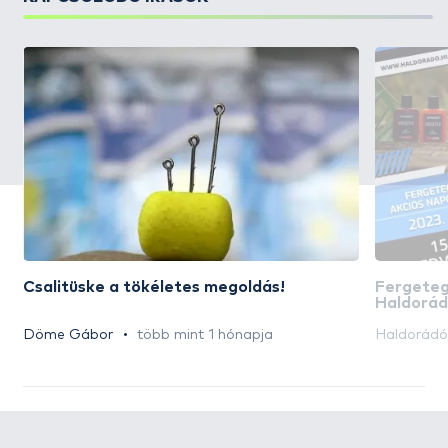
Csalitüske a tökéletes megoldás!
Fergeteg
Haldorád
kedvezmé
Döme Gábor
több mint 1 hónapja
Haldorád