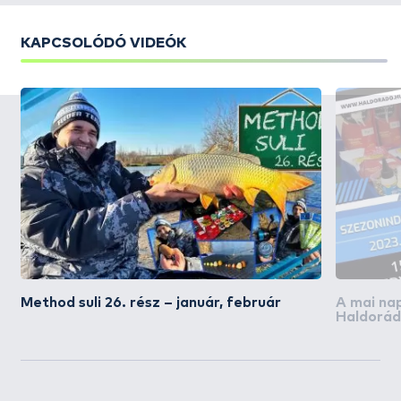
KAPCSOLÓDÓ VIDEÓK
Method suli 26. rész – január, február
A mai na
Haldorád
akciós na