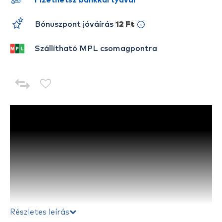
Fizethetsz bankkártyával
Bónuszpont jóváírás
12 Ft
Szállítható MPL csomagpontra
Részletes leírás