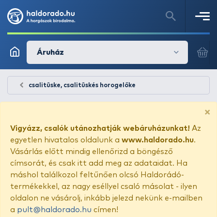
Áruház
csalitüske, csalitüskés horogelőke
×
Vigyázz, csalók utánozhatják webáruházunkat!
Az
egyetlen hivatalos oldalunk a
www.haldorado.hu
.
Vásárlás előtt mindig ellenőrizd a böngésző
címsorát, és csak itt add meg az adataidat. Ha
máshol találkozol feltűnően olcsó Haldorádó-
termékekkel, az nagy eséllyel csaló másolat - ilyen
oldalon ne vásárolj, inkább jelezd nekünk e-mailben
a
pult@haldorado.hu
címen!