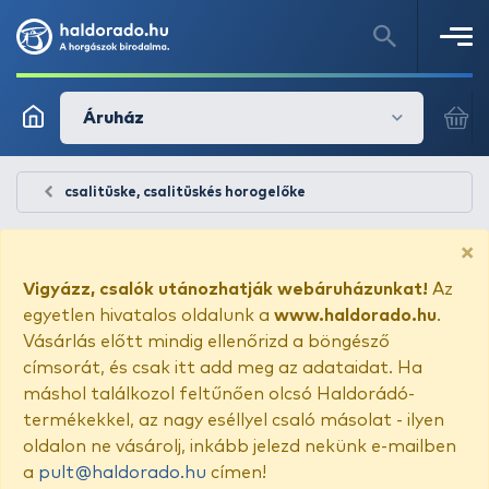
Áruház
csalitüske, csalitüskés horogelőke
×
Vigyázz, csalók utánozhatják webáruházunkat!
Az
egyetlen hivatalos oldalunk a
www.haldorado.hu
.
Vásárlás előtt mindig ellenőrizd a böngésző
címsorát, és csak itt add meg az adataidat. Ha
máshol találkozol feltűnően olcsó Haldorádó-
termékekkel, az nagy eséllyel csaló másolat - ilyen
oldalon ne vásárolj, inkább jelezd nekünk e-mailben
a
pult@haldorado.hu
címen!