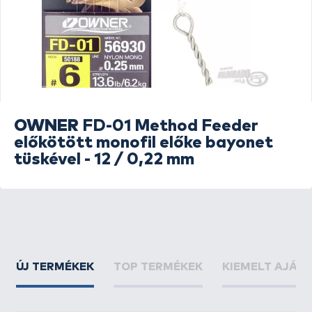
OWNER
FD-01 Method Feeder
előkötött monofil előke bayonet
tüskével - 12 / 0,22 mm
ÚJ TERMÉKEK
TOP TERMÉKEK
KIEMELT AJÁN