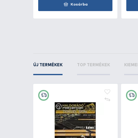
DEÁKY
Kanál feeder
g
KAPCSOLÓDÓ TERMÉKEK
3
+4
Ft