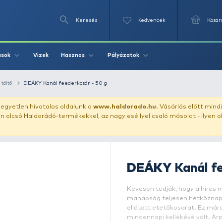
Keresés
Videók
Vizek
Írások
Hasznos
Pályázat
method kosár + töltő
DEÁKY Kanál feederkosár - 50 g
uházunkat!
Az egyetlen hivatalos oldalunk a
www.haldor
ozol feltűnően olcsó Haldorádó-termékekkel, az nagy eséll