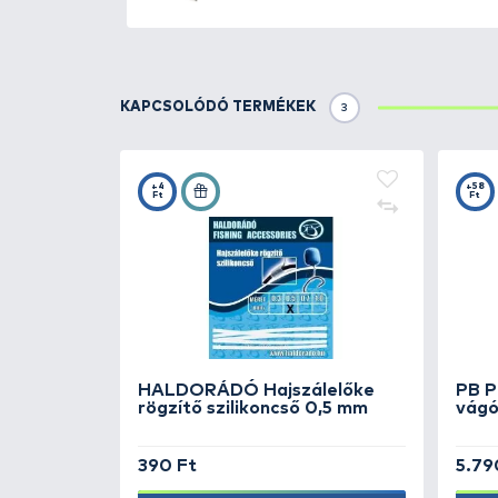
elmozdítani, elgörgetni. Hogy a 
megragadó hal, nem az egész sze
érdekében, 25 cm hosszú merev g
TOVÁBBI VÁLASZTÉK
3
DEÁKY
Kanál feeder
g
DEÁKY
Kanál feeder
g