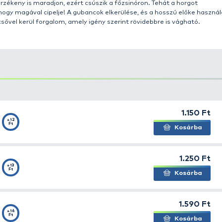
agyar ólomgyártó Deáky Árpád találta fel a manapság te
tott etetőkosarat. Ez mára az állóvízi pontyhorgászok n
azai, mind pedig külföldi partnerei arra sarkallták, hogy 
horgászoknak is. A végeredmény a képen látható. A hihete
ogy a folyóvízen szerencsét próbáló horgász végszerelé
bb száz éve - eredményesen alkalmazott kanál ólom. Az egy
t erős drótszálak boltozata takar be. Ide kell a kaját b
 garantáltan ez fog a fenékre feküdni, amit a legnagyo