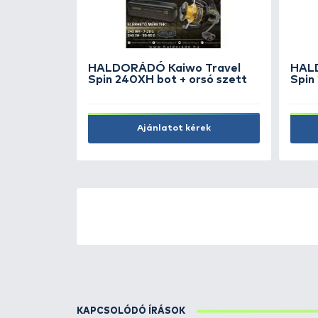
HALDORÁDÓ Hajszálelőke
rögzítő szilikoncső 0,5 mm
390 Ft
Kosárba