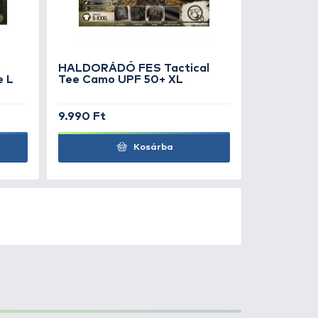
 Döme TEAM FEEDER
per Sensitive Line 0,22 mm
190 Ft
Kosárba