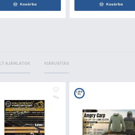
kosár - 70
+16
Ft
+58
+2
Ft
F