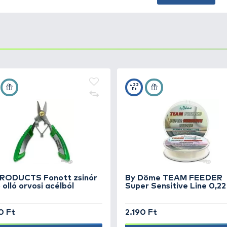
szerelék még érzékeny is maradjon, ezért csúszik a főzsi
reléket kell, hogy magával cipelje! A gubancok elkerülés
ubancgátló csővel kerül forgalom, amely igény szerint r
kosár - 20
+12
Ft
kosár - 30
+13
Ft