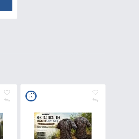
1.590 Ft
Kosárba
2
t