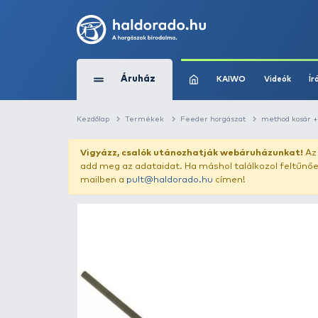
Áruház
KAIWO
Kezdőlap
Termékek
Feeder horgászat
Vigyázz, csalók utánozhatják webár
add meg az adataidat. Ha máshol találk
mailben a
pult@haldorado.hu
címen!