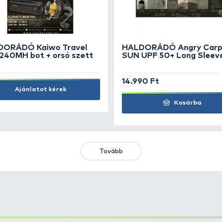
PB PRODUCTS Fonott zsinór
By
vágó olló orvosi acélból
Su
5.790 Ft
2.
Kosárba