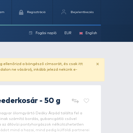
Kedvencek
Kosaram
Regisztráció
Fogási na
ok
ado.hu
. Vásárlás előtt mindig ellenőrizd a böngésző címs
yel csaló másolat - ilyen oldalon ne vásárolj, inkább jel
DEÁKY
Kanál feederkosár - 50