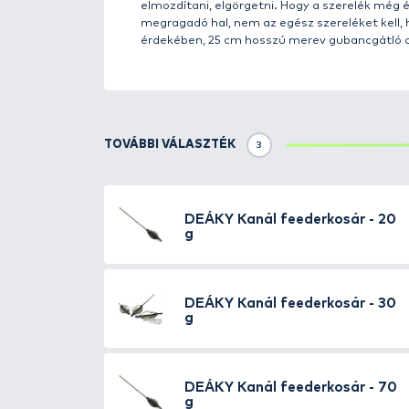
Részletek
Kevesen tudják, hogy a híres m
bordás, gubancgátló csővel ellá
kellékévé vált. Árpádot mind a h
megoldást kínáljon a folyóvízi 
hatékony megoldás garantálja, h
pont úgy néz ki, mint a - legalá
tulajdonképpen a nehezék, amelye
nehéz talprésznek köszönhetően,