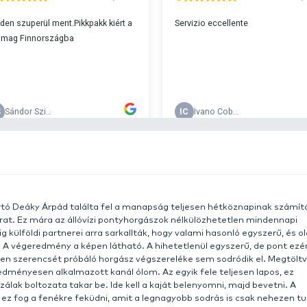
s 29990 feletti végösszeg esetén.
c
v