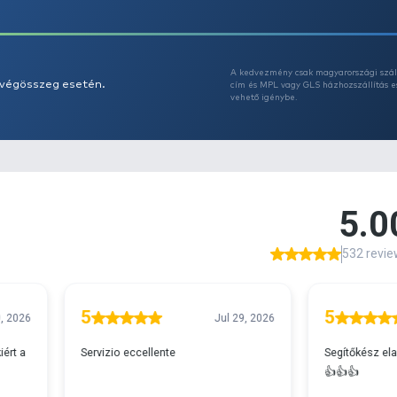
Az
A
s 29990 feletti végösszeg esetén.
c
v