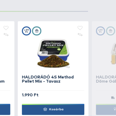
ely elsősorban
etetőpellet és
 vezetőszár lehetővé teszi a
 főzsinóron, amely a nemzetközi
ütt a kosár megtöltését