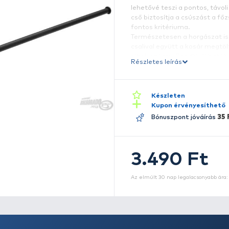
N
e
l
l
cs
f
Te
c
e
Ré
M