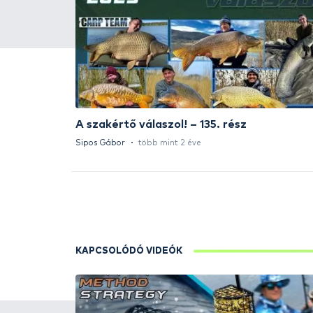
HALDORÁDÓ Kaiwo Travel
Spin 240XH bot + orsó szett
Ajánlatot kérek