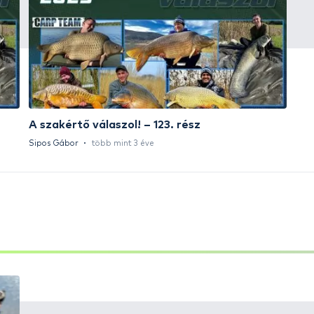
Ft
HALDORÁDÓ Kaiwo Travel
HA
Spin 240MH bot + orsó szett
SU
14
Ajánlatot kérek