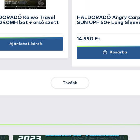
890 Ft
3.
Kosárba
KIEMELT AJÁNLATOK
KIÁRUSÍTÁS
+15