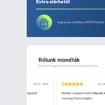
Extra elérhető!
Ingyenes szállítá