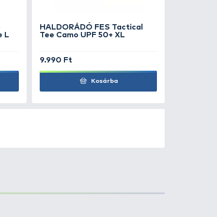
490 Ft
1.990 Ft
Kosárba
0
+100