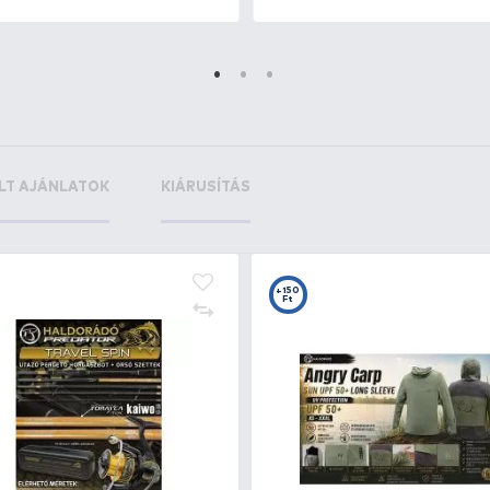
+9
+3
Ft
F
HALDORÁDÓ Csalitüske 10
By
mm
Ca