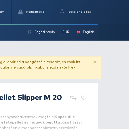
Kedvencek
Kosaram
Regisztráció
Fogási na
ok
ado.hu
. Vásárlás előtt mindig ellenőrizd a böngésző címs
yel csaló másolat - ilyen oldalon ne vásárolj, inkább jel
HALDORÁDÓ
Pellet Slipper M