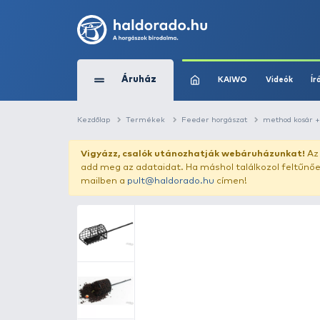
Áruház
KAIWO
Kezdőlap
Termékek
Feeder horgászat
Vigyázz, csalók utánozhatják webár
add meg az adataidat. Ha máshol találk
mailben a
pult@haldorado.hu
címen!