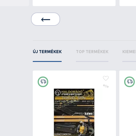
KAPCSOLÓDÓ TERMÉKEK
6
+30
Ft
korica -
HALDORÁDÓ Pellet Pack By
Döme Gábor - Nagy Ponty