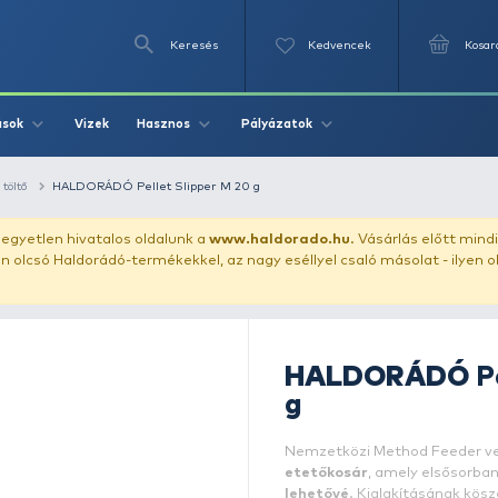
Keresés
Videók
Vizek
Írások
Hasznos
Pályázat
method kosár + töltő
HALDORÁDÓ Pellet Slipper M 20 g
uházunkat!
Az egyetlen hivatalos oldalunk a
www.haldor
ozol feltűnően olcsó Haldorádó-termékekkel, az nagy eséll