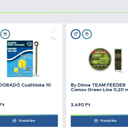
senyszabályzatnak megfelelő
speciális etetőkosár
, am
hetővé
. Kialakításának köszönhetően a meghosszabbított
ve a kosáron átmenő műanyag cső biztosítja a csúszást a
uma.
tosított ezzel, amikor a rövid horogelőke a csalival egy
 elhelyezésre. Rendkívül hatékony pontyfogó módszer!