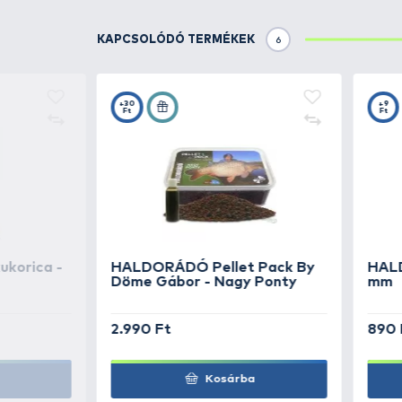
Részletek
Nemzetközi Method Feeder ver
magvak bejuttatását teszi le
pontos, távoli dobásokat, illet
szabályzat egyik fontos kritéri
Természetesen a horgászat is biz
követően annak a végében kerül
Mérete: 49x35x27 mm (HxSZxM)