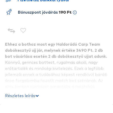
Fizethetsz bankkártyával
Bónuszpont jóváírás
190 Ft
Ehhez a bothoz most egy Haldorádó Carp Team
dobókesztyű ujj jár, melynek értéke 3490 Ft. 2 db
bot vásárlása esetén 2 db dobókesztyű ujjat adunk.
Könnyű, gerinces bottest, rugalmas akció, nagy
erőtartalék és minőségi kivitelezés. Ezek a legfőbb
jellemzői ennek a tudásához képest rendkívül baráti
áron forgalomba hozott match bot szériának. Az
erős karbon szerkezet garantálja a megfelelő
akciót, ugyanakkor növeli a terhelhetőségét és
Részletes leírás
javítja a fárasztási tulajdonságait. A bot könnyű SIC
gyűrűsora kíméli a zsinórunkat és segít a távoli
horgászhelyek elérésében is. A parafa borítású nyél