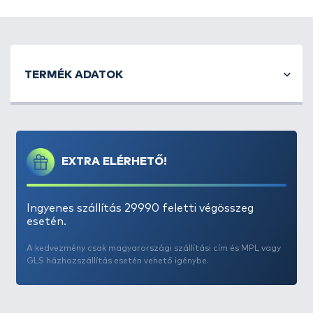
könnyedén tisztítható. Fárasztás közben az egész
bottest dolgozik kivédve a halak menekülési
próbálkozásait és a horog esetleges rossz akadását
is.
TERMÉK ADATOK
EXTRA ELÉRHETŐ!
Ingyenes szállítás 29990 feletti végösszeg
esetén.
A kedvezmény csak magyarországi szállítási cím és MPL vagy
GLS házhozszállítás esetén vehető igénybe.