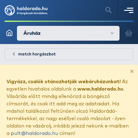
Áruház
match horgászbot
×
Vigyázz, csalók utánozhatják webáruházunkat!
Az
egyetlen hivatalos oldalunk a
www.haldorado.hu
.
Vásárlás előtt mindig ellenőrizd a böngésző
címsorát, és csak itt add meg az adataidat. Ha
máshol találkozol feltűnően olcsó Haldorádó-
termékekkel, az nagy eséllyel csaló másolat - ilyen
oldalon ne vásárolj, inkább jelezd nekünk e-mailben
a
pult@haldorado.hu
címen!