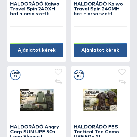
HALDORÁDÓ Kaiwo
HALDORÁDÓ Kaiwo
Travel Spin 240XH
Travel Spin 240MH
bot + orsó szett
bot + orsó szett
Ajánlatot kérek
Ajánlatot kérek
+150
+100
Ft
Ft
HALDORÁDÓ Angry
HALDORÁDÓ FES
Carp SUN UPF 50+
Tactical Tee Camo
Long Sleeve L
UPF 50+ XL