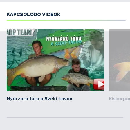
KAPCSOLÓDÓ VIDEÓK
Nyárzáró túra a Széki-tavon
Kiskorpád