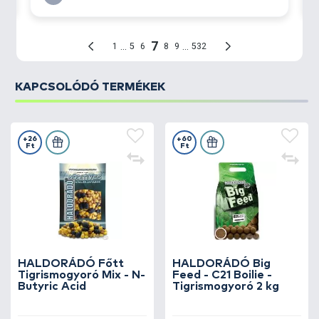
KAPCSOLÓDÓ TERMÉKEK
+26
+60
Ft
Ft
HALDORÁDÓ Főtt
HALDORÁDÓ Big
Tigrismogyoró Mix - N-
Feed - C21 Boilie -
Butyric Acid
Tigrismogyoró 2 kg