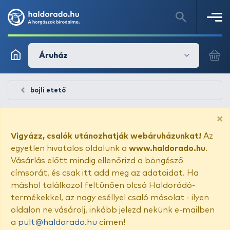
Áruház
bojli etető
×
Vigyázz, csalók utánozhatják webáruházunkat!
Az
egyetlen hivatalos oldalunk a
www.haldorado.hu
.
Vásárlás előtt mindig ellenőrizd a böngésző
címsorát, és csak itt add meg az adataidat. Ha
máshol találkozol feltűnően olcsó Haldorádó-
termékekkel, az nagy eséllyel csaló másolat - ilyen
oldalon ne vásárolj, inkább jelezd nekünk e-mailben
a
pult@haldorado.hu
címen!