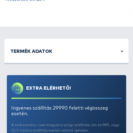
A
Haldorádó Big Feed
széria a nagymennyiségű
szoktató és helybentartó etetésekhez kínál
TERMÉK ADATOK
gazdaságos megoldást. Sikerült olyan jó minőségű
etető pelleteket és bojlikat egy családba rendezni,
amely során nem kell kompromisszumot kötni, és
mégsem kerül majd egy hosszabb túra egy
vagyonba. Nehéz az itt látható pelletek és bojlik
EXTRA ELÉRHETŐ!
kiváló aromáját, ízét a fotókon keresztül átadni, de
biztosra vesszük, hogy azok, akik kézbe veszik, majd
kipróbálják, megdöbbenve tapasztják, hogy
Ingyenes szállítás 29990 feletti végösszeg
mennyire fogósak, illetve mennyire kedvező az áruk!
esetén.
A kedvezmény csak magyarországi szállítási cím és MPL vagy
A
C21 Boilie
a céltudatos nagyponty-horgászok
GLS házhozszállítás esetén vehető igénybe.