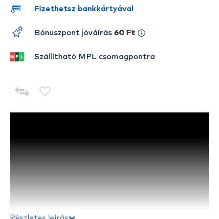
Fizethetsz bankkártyával
Bónuszpont jóváírás
60 Ft
Szállítható MPL csomagpontra
Részletes leírás