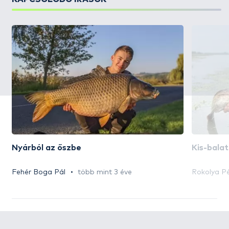
Nyárból az őszbe
Kis-balat
Fehér Boga Pál
több mint 3 éve
Rokolya P