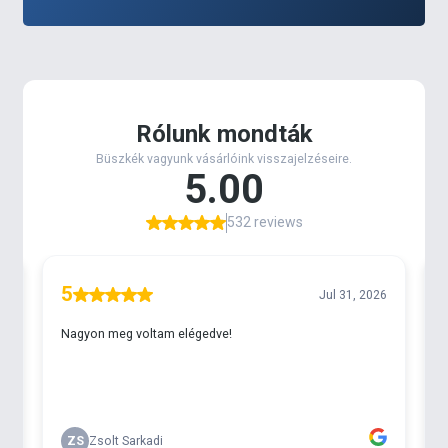
számára kínál izgalmas és gazdaságos újdonságot.
Ezek a minőségi alapanyagokból készült, bojlik
24
mm-es mérettel
,
valamint 0,7 és 2 kg-os
kiszerelésben
hozunk forgalomba, melyekkel a
rövidebb és akár hosszabb horgásztúrák etetését is
hatékonyan megoldhatjuk.
Fontos és előnyös tulajdonsága, hogy „Long Life”,
azaz főzött csali, amely a víz hőmérsékletétől
függően akár 48 órát is kibír a vízben és remekül
ellenáll a fehérhalak csipkedéseinek, így képes
megvárni a később érkező nagy pontyokat.
Hét nyerő ízben
kínáljuk (a C6 Pelletekkel
azonosan), melyek közül minden időszakra
megtalálható a leghatékonyabb alternatíva:
Eper &
Ananász, Vad Ponty, Tintahal, Fűszeres Kolbász,
Amur, Tigrismogyoró, valamint Mangó.