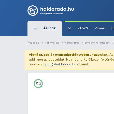
Áruház
KAIWO
Kezdőlap
Termékek
Horgászbot
perg
Vigyázz, csalók utánozhatják webár
add meg az adataidat. Ha máshol találk
mailben a
pult@haldorado.hu
címen!