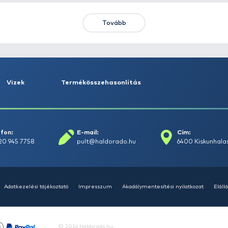
KIEMELT AJÁNLATOK
KIÁRUSÍTÁS
+15
Ft