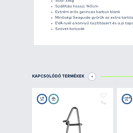
Részletek
A
PENN® Legion Cat Silver Spi
viszonylag puha és érzékeny spic
követ, ami elegendő erőt biztos
változat tökéletes a csónakból 
nagyobb hosszúságot biztosítana
Paraméterek:
Modell: 270cm
Akció: gyors
Dobósúly: 40-160g
Tagok száma: 2