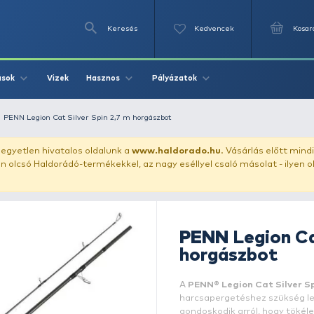
Keresés
Videók
Vizek
Írások
Hasznos
Pályázat
ető horgászbot
PENN Legion Cat Silver Spin 2,7 m horgászbot
uházunkat!
Az egyetlen hivatalos oldalunk a
www.haldor
ozol feltűnően olcsó Haldorádó-termékekkel, az nagy eséll