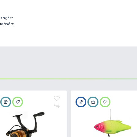
n
botokban minden megtalálható, amire a harcsapergeté
c gondoskodik arról, hogy tökéletes akciót adjon a csali
ít ahhoz, hogy visszafordítsa a folyami szörnyeket ha az
vagy bellyboatból történő pergetéshez, míg a 240 és 270-e
k, hogy a parttól távolabbi helyeket is elérhess.