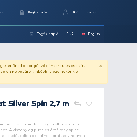
Kedvencek
Kosaram
Regisztráció
Fogási na
ok
ado.hu
. Vásárlás előtt mindig ellenőrizd a böngésző címs
yel csaló másolat - ilyen oldalon ne vásárolj, inkább jel
PENN
Legion Cat Silver Spin 2