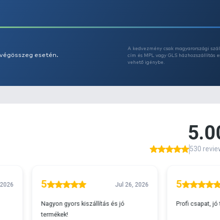
Az
A
s 29990 feletti végösszeg esetén.
c
v