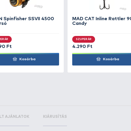
on blank
az extra tartósságért
ért és a jó tapadásért
+460
+4
Ft
F