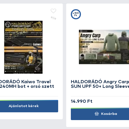
PENN Spinfisher SSVII 4500
MA
BX orsó
Ca
SZUPER ÁR
S
45.990 Ft
4.
Kosárba