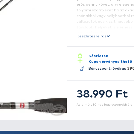
A
h
go
er
f
c
v
tá
P
Ré