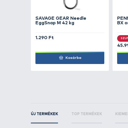
Súly: 334g
Szállítási hossz: 140cm
Extrém erős gerinces karb
Minőségi Seaguide gyűrűk 
EVA nyél a könnyű tisztítás
Szövet botzsák
KAPCSOLÓDÓ TERMÉKEK
4
+13
Ft