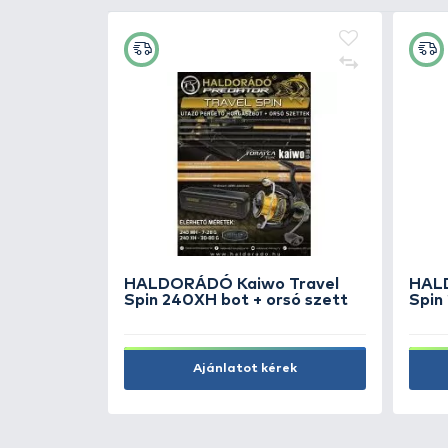
SAVAGE GEAR Needle
EggSnap M 42 kg
1.290 Ft
Kosárba