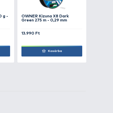
3
+140
t
Ft