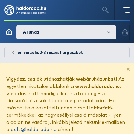
Áruház
univerzális 2-3 részes horgászbot
×
Vigyázz, csalók utánozhatják webáruházunkat!
Az
egyetlen hivatalos oldalunk a
www.haldorado.hu
.
Vásárlás előtt mindig ellenőrizd a böngésző
címsorát, és csak itt add meg az adataidat. Ha
máshol találkozol feltűnően olcsó Haldorádó-
termékekkel, az nagy eséllyel csaló másolat - ilyen
oldalon ne vásárolj, inkább jelezd nekünk e-mailben
a
pult@haldorado.hu
címen!