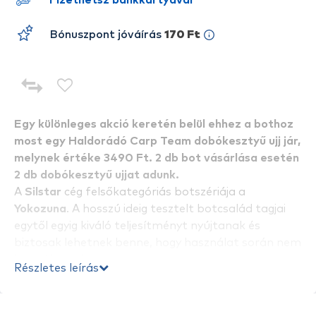
Fizethetsz bankkártyával
Bónuszpont jóváírás
170 Ft
Egy különleges akció keretén belül ehhez a bothoz
most egy Haldorádó Carp Team dobókesztyű ujj jár,
melynek értéke 3490 Ft. 2 db bot vásárlása esetén
2 db dobókesztyű ujjat adunk.
A
Silstar
cég felsőkategóriás botszériája a
Yokozuna
. A hosszú ideig tesztelt botcsalád tagjai
egytől egyig kiváló teljesítményt nyújtanak és
biztosak lehetnek benne, hogy használat során nem
hagyják cserben.
Részletes leírás
A
Yokozuna Soft Pilk 300
egy remek
paraméterekkel rendelkező fenekező bot. Anyaga
TC 24 karbon, finom keresztszál erősítéssel. Ez az