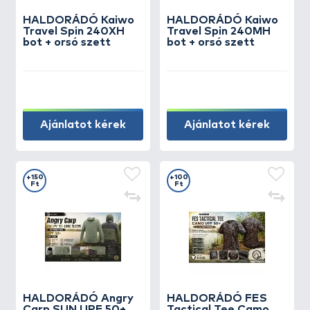
HALDORÁDÓ Kaiwo
HALDORÁDÓ Kaiwo
Travel Spin 240XH
Travel Spin 240MH
bot + orsó szett
bot + orsó szett
Ajánlatot kérek
Ajánlatot kérek
+150
+100
Ft
Ft
HALDORÁDÓ Angry
HALDORÁDÓ FES
Carp SUN UPF 50+
Tactical Tee Camo