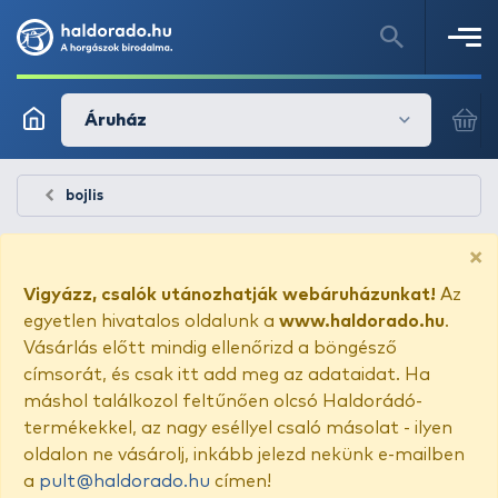
Áruház
bojlis
×
Vigyázz, csalók utánozhatják webáruházunkat!
Az
egyetlen hivatalos oldalunk a
www.haldorado.hu
.
Vásárlás előtt mindig ellenőrizd a böngésző
címsorát, és csak itt add meg az adataidat. Ha
máshol találkozol feltűnően olcsó Haldorádó-
termékekkel, az nagy eséllyel csaló másolat - ilyen
oldalon ne vásárolj, inkább jelezd nekünk e-mailben
a
pult@haldorado.hu
címen!