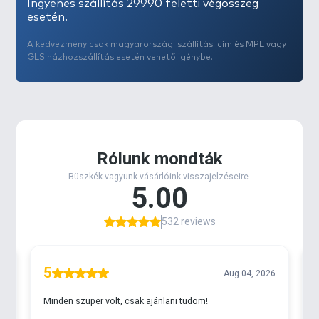
Ingyenes szállítás 29990 feletti végösszeg
esetén.
A kedvezmény csak magyarországi szállítási cím és MPL vagy
GLS házhozszállítás esetén vehető igénybe.