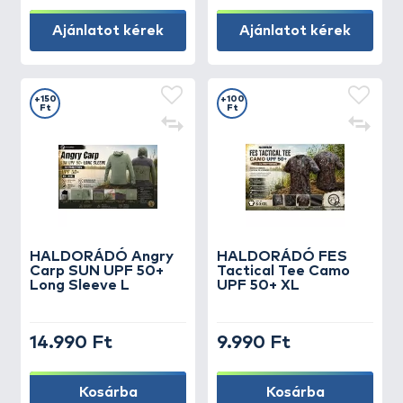
Ajánlatot kérek
Ajánlatot kérek
+150
+100
Ft
Ft
HALDORÁDÓ Angry
HALDORÁDÓ FES
Carp SUN UPF 50+
Tactical Tee Camo
Long Sleeve L
UPF 50+ XL
14.990 Ft
9.990 Ft
Kosárba
Kosárba