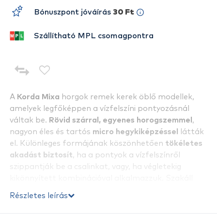
Bónuszpont jóváírás
30 Ft
Szállítható MPL csomagpontra
A
Korda Mixa
horgok remek kerek öblő modellek,
amelyek legfőképpen a vízfelszíni pontyozásnál
váltak be.
Rövid szárral, egyenes horogszemmel
,
nagyon éles és tartós
micro hegykiképzéssel
látták
el. Különleges formájának köszönhetően
tökéletes
akadást biztosít
, ha a pontyok a vízfelszínről
szippantják be a csalinkat, vagy, ha végletekig
kikönnyített kombinációval alkalmazzuk. Szakáll
nélküli horogtípus, így nagyon kíméletes a hallal.
Részletes leírás