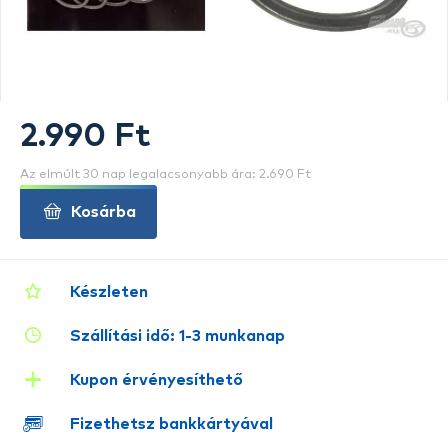
2.990 Ft
Az elmúlt 30 nap legalacsonyabb ára: 2.690 Ft
Kosárba
Készleten
Szállítási idő: 1-3 munkanap
Kupon érvényesíthető
Fizethetsz bankkártyával