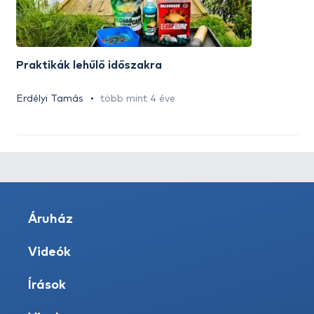
Praktikák lehűlő időszakra
Erdélyi Tamás
több mint 4 éve
Áruház
Videók
Írások