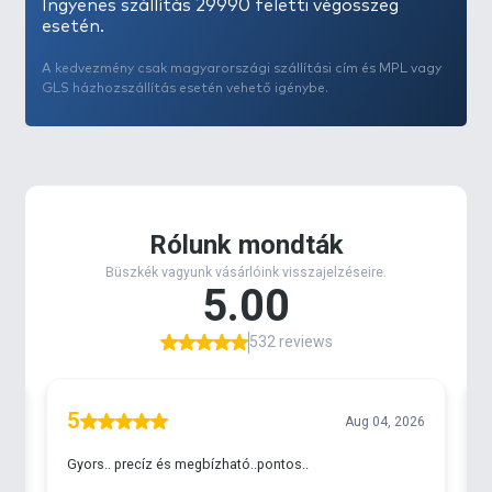
Ingyenes szállítás 29990 feletti végösszeg
esetén.
A kedvezmény csak magyarországi szállítási cím és MPL vagy
GLS házhozszállítás esetén vehető igénybe.