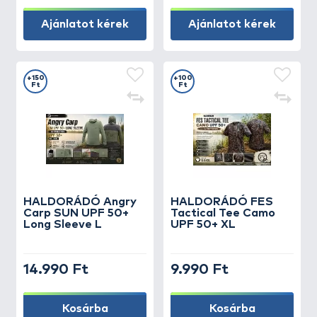
Ajánlatot kérek
Ajánlatot kérek
+150
+100
Ft
Ft
HALDORÁDÓ Angry
HALDORÁDÓ FES
Carp SUN UPF 50+
Tactical Tee Camo
Long Sleeve L
UPF 50+ XL
14.990 Ft
9.990 Ft
Kosárba
Kosárba