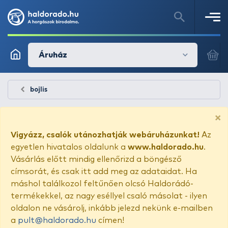
Áruház
bojlis
×
Vigyázz, csalók utánozhatják webáruházunkat!
Az
egyetlen hivatalos oldalunk a
www.haldorado.hu
.
Vásárlás előtt mindig ellenőrizd a böngésző
címsorát, és csak itt add meg az adataidat. Ha
máshol találkozol feltűnően olcsó Haldorádó-
termékekkel, az nagy eséllyel csaló másolat - ilyen
oldalon ne vásárolj, inkább jelezd nekünk e-mailben
a
pult@haldorado.hu
címen!