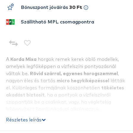
Bónuszpont jóváírás
30 Ft
Szállítható MPL csomagpontra
A
Korda Mixa
horgok remek kerek öblő modellek,
amelyek legfőképpen a vízfelszíni pontyozásnál
váltak be.
Rövid szárral, egyenes horogszemmel
,
nagyon éles és tartós
micro hegykiképzéssel
látták
el. Különleges formájának köszönhetően
tökéletes
akadást biztosít
, ha a pontyok a vízfelszínről
szippantják be a csalinkat, vagy, ha végletekig
kikönnyített kombinációval alkalmazzuk.
Részletes leírás