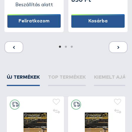
850 Ft
Beszállítás alatt
Feliratkozom
Kosárba
ÚJ TERMÉKEK
TOP TERMÉKEK
KIEMELT AJÁN