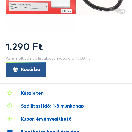
1.290 Ft
Az elmúlt 30 nap legalacsonyabb ára: 1.160 Ft
Kosárba
Készleten
Szállítási idő: 1-3 munkanap
Kupon érvényesíthető