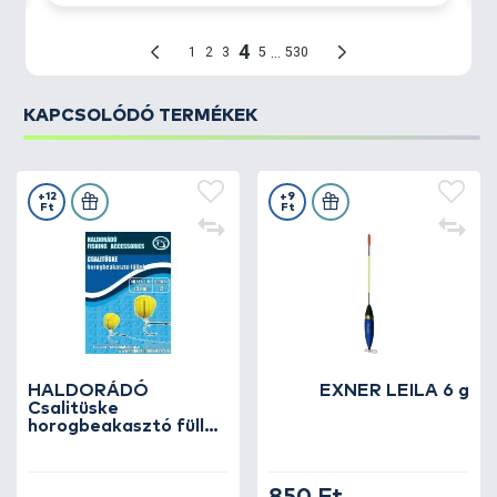
KAPCSOLÓDÓ TERMÉKEK
+12
+9
Ft
Ft
HALDORÁDÓ
EXNER LEILA 6 g
Csalitüske
horogbeakasztó füllel
10 mm