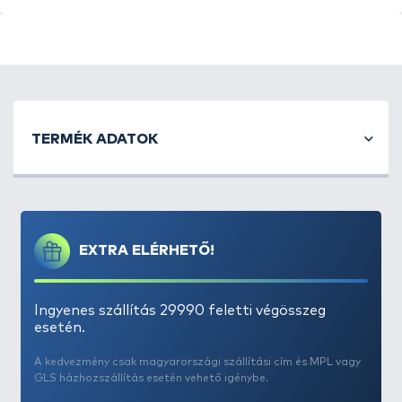
TERMÉK ADATOK
EXTRA ELÉRHETŐ!
Ingyenes szállítás 29990 feletti végösszeg
esetén.
A kedvezmény csak magyarországi szállítási cím és MPL vagy
GLS házhozszállítás esetén vehető igénybe.