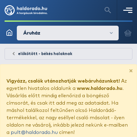
Áruház
előkötött - békés halaknak
×
Vigyázz, csalók utánozhatják webáruházunkat!
Az
egyetlen hivatalos oldalunk a
www.haldorado.hu
.
Vásárlás előtt mindig ellenőrizd a böngésző
címsorát, és csak itt add meg az adataidat. Ha
máshol találkozol feltűnően olcsó Haldorádó-
termékekkel, az nagy eséllyel csaló másolat - ilyen
oldalon ne vásárolj, inkább jelezd nekünk e-mailben
a
pult@haldorado.hu
címen!