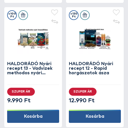
+100
+130
Ft
Ft
HALDORÁDÓ Nyári
HALDORÁDÓ Nyári
recept 13 - Vadvizek
recept 12 - Rapid
methodos nyári
horgászatok ásza
összeállítása
SZUPER ÁR
SZUPER ÁR
9.990 Ft
12.990 Ft
Kosárba
Kosárba