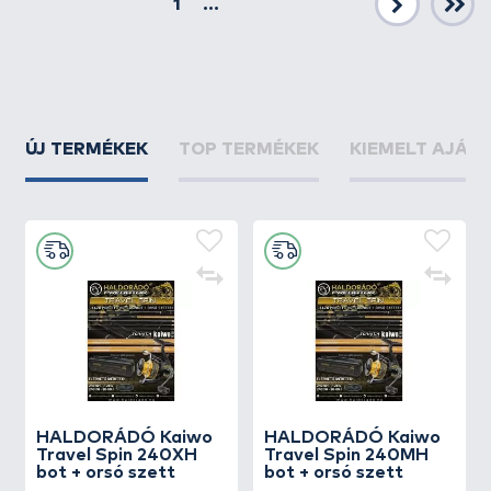
1
...
Következő
ÚJ TERMÉKEK
TOP TERMÉKEK
KIEMELT AJÁN
HALDORÁDÓ Kaiwo
HALDORÁDÓ Kaiwo
Travel Spin 240XH
Travel Spin 240MH
bot + orsó szett
bot + orsó szett