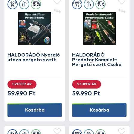
+600
+600
Ft
Ft
HALDORÁDÓ Nyaraló
HALDORÁDÓ
utazó pergető szett
Predator Komplett
Pergető szett Csuka
SZUPER ÁR
SZUPER ÁR
59.990 Ft
59.990 Ft
Kosárba
Kosárba
+600
+600