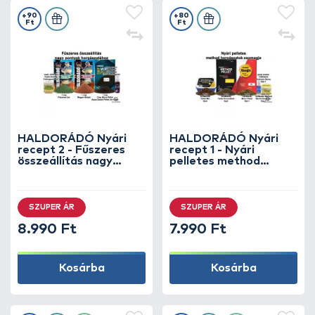
+90
+80
Ft
Ft
HALDORÁDÓ Nyári
HALDORÁDÓ Nyári
recept 2 - Fűszeres
recept 1 - Nyári
összeállítás nagy
pelletes method
pontyok
horgászatok csomagja
horgászatához
SZUPER ÁR
SZUPER ÁR
8.990 Ft
7.990 Ft
Kosárba
Kosárba