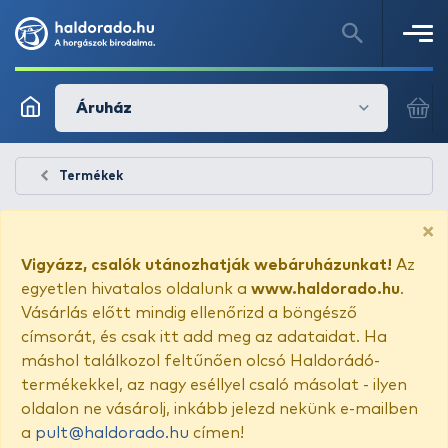
Áruház
Termékek
×
Vigyázz, csalók utánozhatják webáruházunkat!
Az
egyetlen hivatalos oldalunk a
www.haldorado.hu
.
Vásárlás előtt mindig ellenőrizd a böngésző
címsorát, és csak itt add meg az adataidat. Ha
máshol találkozol feltűnően olcsó Haldorádó-
termékekkel, az nagy eséllyel csaló másolat - ilyen
oldalon ne vásárolj, inkább jelezd nekünk e-mailben
a
pult@haldorado.hu
címen!