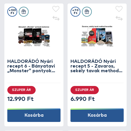
+130
+70
Ft
Ft
HALDORÁDÓ Nyári
HALDORÁDÓ Nyári
recept 6 - Bányatavi
recept 5 - Zavaros,
„Monster” pontyok
sekély tavak method
kedvence
keveréke
SZUPER ÁR
SZUPER ÁR
12.990 Ft
6.990 Ft
Kosárba
Kosárba