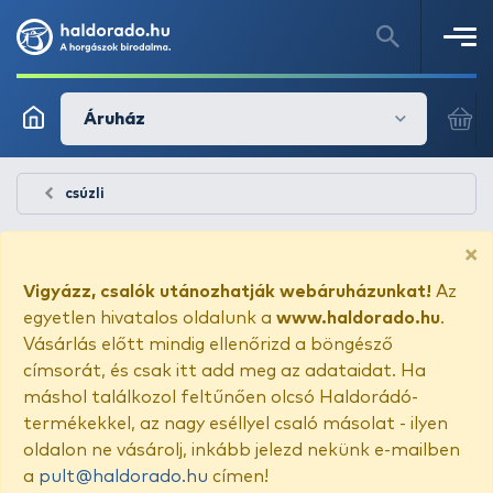
Áruház
csúzli
×
Vigyázz, csalók utánozhatják webáruházunkat!
Az
egyetlen hivatalos oldalunk a
www.haldorado.hu
.
Vásárlás előtt mindig ellenőrizd a böngésző
címsorát, és csak itt add meg az adataidat. Ha
máshol találkozol feltűnően olcsó Haldorádó-
termékekkel, az nagy eséllyel csaló másolat - ilyen
oldalon ne vásárolj, inkább jelezd nekünk e-mailben
a
pult@haldorado.hu
címen!