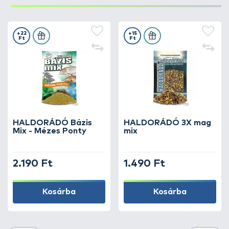
+22
+15
Ft
Ft
HALDORÁDÓ Bázis
HALDORÁDÓ 3X mag
Mix - Mézes Ponty
mix
2.190 Ft
1.490 Ft
Kosárba
Kosárba