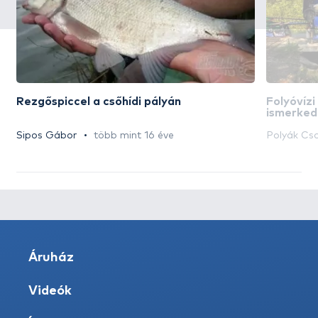
Rezgőspiccel a csőhídi pályán
Folyóvíz
ismerkedé
versenyp
Sipos Gábor
több mint 16 éve
Polyák Cs
Áruház
Videók