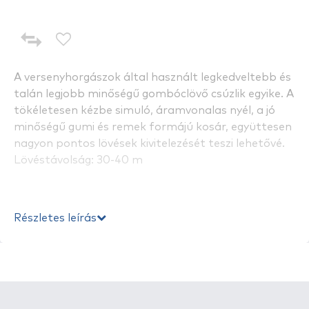
A versenyhorgászok által használt legkedveltebb és
talán legjobb minőségű gombóclövő csúzlik egyike. A
tökéletesen kézbe simuló, áramvonalas nyél, a jó
minőségű gumi és remek formájú kosár, együttesen
nagyon pontos lövések kivitelezését teszi lehetővé.
Lövéstávolság: 30-40 m
Részletes leírás