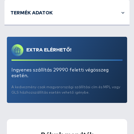
TERMÉK ADATOK
EXTRA ELÉRHETŐ!
Ingyenes szállítás 29990 feletti végösszeg
esetén.
A kedvezmény csak magyarországi szállítási cím és MPL vagy
GLS házhozszállítás esetén vehető igénybe.