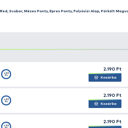
ítsünk kedvező árú, nagy kiszerelésű etetőanyagot is, m
n vagy nagy tavakon, ahol nagy mennyiségű etetéssel lehe
 csak kevesen tehetik meg, hogy a jó minőségű, de drág
gjai jó alapot nyújtanak más etetőanyagokkal, aromákkal
ználhatók a ponty, amur, keszegfélék, kárász és a márn
hány szóban kellene jellemezni ezt a családot, akkor a 