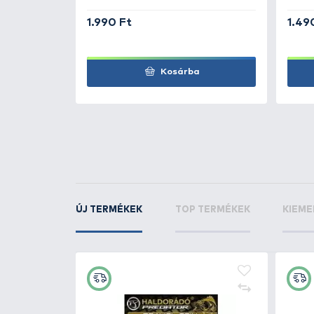
Ponty
2.3 kg
grass_mos_carp
KAPCSOLÓDÓ TERMÉKEK
4