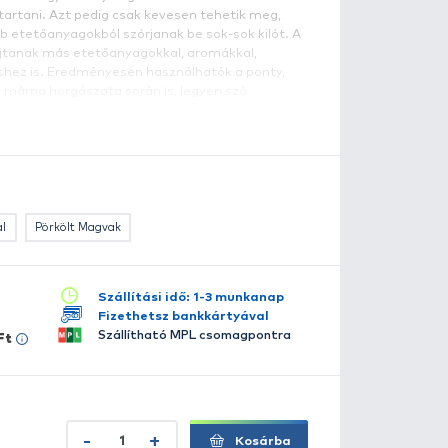
Ponty
okan kérték tőlünk, hogy készítsünk kedvező árú, nagy ki
tetőanyagot is, mert gyakorta komoly mennyiséget kell b
olyóvízen vagy nagy tavakon, ahol nagy mennyiségű eteté
 horgászhelyre csalni és megtartani. Azt pedig csak keve
ogy a jó minőségű, de drágább etetőanyagokból szórjanak 
ÁZIS MIX
tagjai jó alapot nyújtanak más etetőanyagokkal
dalékanyagokkal való keveréshez is. Eredményesen haszn
mur, keszegfélék, kárász és a márna horgászata során is,
ármilyen módszerről. Ha néhány szóban kellene jellemezni
szletes leírás
kkor a következőket lehetne mondani: gazdaságos megol
mmár 7 népszerű ízesítésben kapható: Robi Red, Scobar
pres Ponty, Folyóvízi Alap, Pörkölt Magvak és a Fokha
lérhető több változatban:
Epres Ponty
Fokhagymás Hal
Pörkölt Magvak