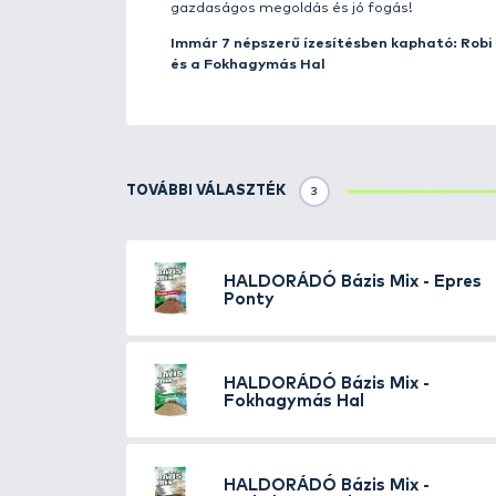
Részletek
Sokan kérték tőlünk, hogy kész
kell beszórni például folyóvíze
csalni és megtartani. Azt pedig
be sok-sok kilót. A
BÁZIS MIX
ta
keveréshez is. Eredményesen has
szó bármilyen módszerről. Ha né