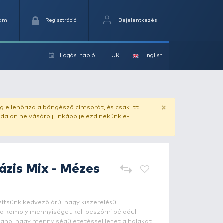
Kedvencek
Kosaram
Regisztráció
Fogási na
ok
ado.hu
. Vásárlás előtt mindig ellenőrizd a böngésző címs
yel csaló másolat - ilyen oldalon ne vásárolj, inkább jel
HALDORÁDÓ
Bázis Mix - Méz