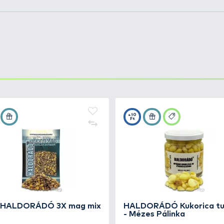
Mix -
+22
Ft