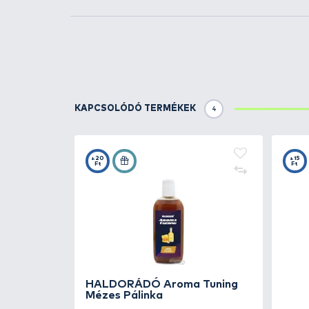
Fokhagymás Hal
HALDORÁDÓ
Bázis 
Pörkölt Magvak
KAPCSOLÓDÓ FOGÁSOK
1