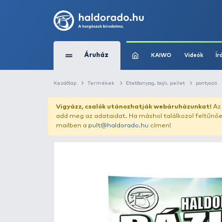
Áruház
KAIWO
Kezdőlap
Termékek
Etetőanyag, bojli, pe
Vigyázz, csalók utánozhatják webár
add meg az adataidat. Ha máshol találk
mailben a
pult@haldorado.hu
címen!