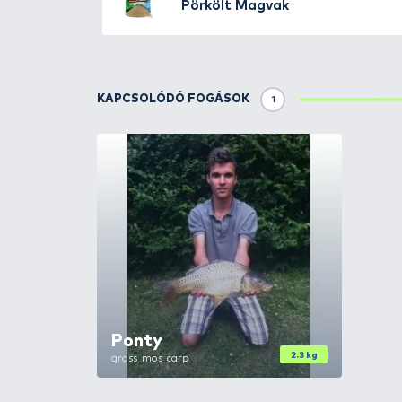
gazdaságos megoldás és jó fog
Immár 7 népszerű ízesítésben k
és a Fokhagymás Hal
TOVÁBBI VÁLASZTÉK
3
HALDORÁDÓ
Bázis 
Ponty
HALDORÁDÓ
Bázis 