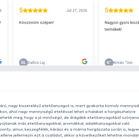
A
s 29990 feletti végösszeg esetén.
c
v