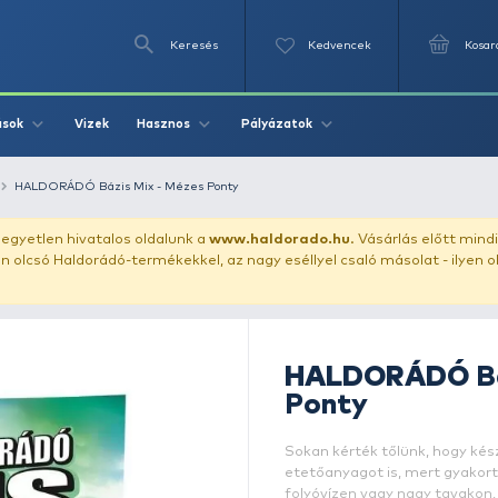
Keresés
Videók
Vizek
Írások
Hasznos
Pályázat
llet
pontyozó
HALDORÁDÓ Bázis Mix - Mézes Ponty
uházunkat!
Az egyetlen hivatalos oldalunk a
www.haldor
ozol feltűnően olcsó Haldorádó-termékekkel, az nagy eséll