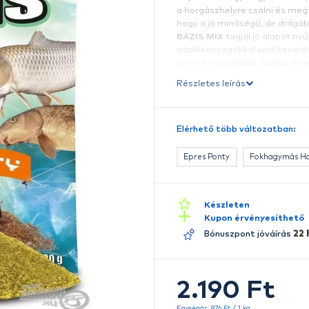
S
e
f
a
h
B
a
a
b
Ré
a
I
E
E