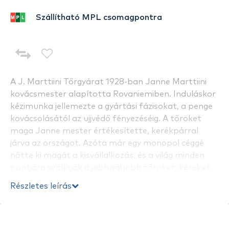
Szállítható MPL csomagpontra
A J. Marttiini Tőrgyárat 1928-ban Janne Marttiini
kovácsmester alapította Rovaniemiben. Induláskor
kézimunka jellemezte a gyártási fázisokat, a penge
kovácsolásától az ujjvédő fényezéséig. A tőröket
maga Janne mester értékesítette, kerékpárral
járva az országot. Azóta már egy monopol céggé
nőtte ki magát a kisvállalkozás, és a világ minden
pontjára szállítják a jobbnál jobb tőröket, késeket.
A halpucoló és csontozó késeket a különösen erős
Részletes leírás
és éles pengékkel készítik, amelyekkel azokat a
halakat is könnyedén megpucolhatjuk, amelyeknek
a pikkelye nehezebben jön le.