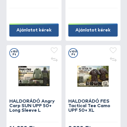
Ajánlatot kérek
Ajánlatot kérek
+150
+100
Ft
Ft
HALDORÁDÓ Angry
HALDORÁDÓ FES
Carp SUN UPF 50+
Tactical Tee Camo
Long Sleeve L
UPF 50+ XL