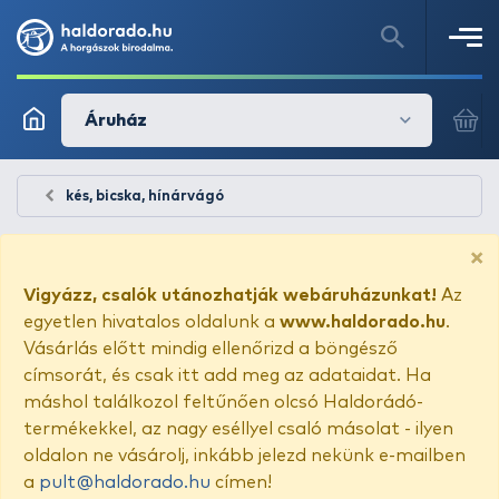
Áruház
kés, bicska, hínárvágó
×
Vigyázz, csalók utánozhatják webáruházunkat!
Az
egyetlen hivatalos oldalunk a
www.haldorado.hu
.
Vásárlás előtt mindig ellenőrizd a böngésző
címsorát, és csak itt add meg az adataidat. Ha
máshol találkozol feltűnően olcsó Haldorádó-
termékekkel, az nagy eséllyel csaló másolat - ilyen
oldalon ne vásárolj, inkább jelezd nekünk e-mailben
a
pult@haldorado.hu
címen!