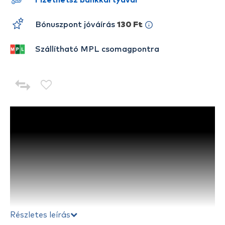
Fizethetsz bankkártyával
Bónuszpont jóváírás
130 Ft
Szállítható MPL csomagpontra
Részletes leírás