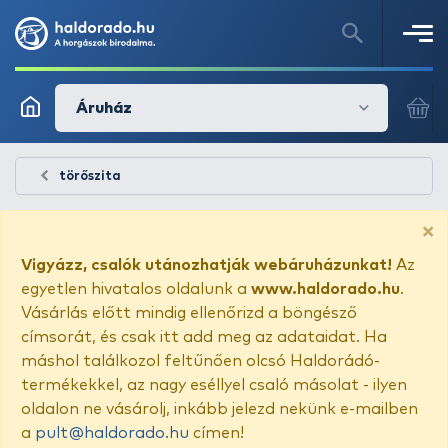
Áruház
törőszita
×
Vigyázz, csalók utánozhatják webáruházunkat!
Az
egyetlen hivatalos oldalunk a
www.haldorado.hu
.
Vásárlás előtt mindig ellenőrizd a böngésző
címsorát, és csak itt add meg az adataidat. Ha
máshol találkozol feltűnően olcsó Haldorádó-
termékekkel, az nagy eséllyel csaló másolat - ilyen
oldalon ne vásárolj, inkább jelezd nekünk e-mailben
a
pult@haldorado.hu
címen!