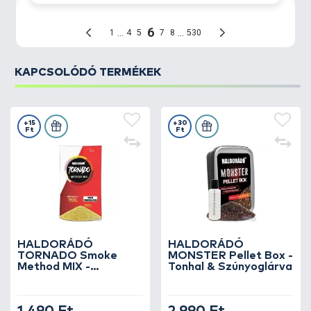
KAPCSOLÓDÓ TERMÉKEK
+15
+30
Ft
Ft
HALDORÁDÓ
HALDORÁDÓ
TORNADO Smoke
MONSTER Pellet Box -
Method MIX -
Tonhal & Szúnyoglárva
Champion Corn