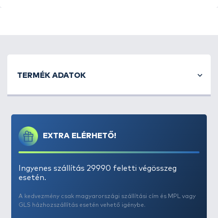
A legjobb minőségű rozsdamentes acélból készült
keverőszár, amely tökéletes eszköze a nagy
TERMÉK ADATOK
mennyiségű etetőanyag összekeverésének a
vödörben, annak érdekében, hogy az a
leghomogénebb szerkezetű legyen. Alsó része lapos
kialakítású, hogy a vödör minden részével
érintkezzen, ez által ne maradjon ki etetőanyag,
EXTRA ELÉRHETŐ!
valamint felső hengeres kialakításának
köszönhetően az etetőanyag teljes egészét képes
egyszerre átkeverni, így nagy mennyiséget is elő
Ingyenes szállítás 29990 feletti végösszeg
tudunk készíteni.
esetén.
A kedvezmény csak magyarországi szállítási cím és MPL vagy
GLS házhozszállítás esetén vehető igénybe.