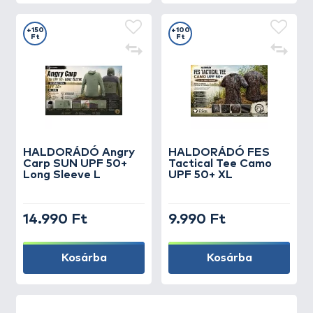
+150
+100
Ft
Ft
HALDORÁDÓ Angry
HALDORÁDÓ FES
Carp SUN UPF 50+
Tactical Tee Camo
Long Sleeve L
UPF 50+ XL
14.990 Ft
9.990 Ft
Kosárba
Kosárba