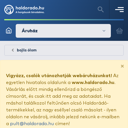
Áruház
bojlis ólom
×
Vigyázz, csalók utánozhatják webáruházunkat!
Az
egyetlen hivatalos oldalunk a
www.haldorado.hu
.
Vásárlás előtt mindig ellenőrizd a böngésző
címsorát, és csak itt add meg az adataidat. Ha
máshol találkozol feltűnően olcsó Haldorádó-
termékekkel, az nagy eséllyel csaló másolat - ilyen
oldalon ne vásárolj, inkább jelezd nekünk e-mailben
a
pult@haldorado.hu
címen!