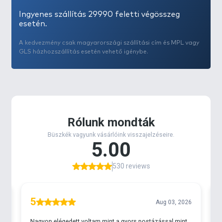
Ingyenes szállítás 29990 feletti végösszeg
esetén.
A kedvezmény csak magyarországi szállítási cím és MPL vagy
GLS házhozszállítás esetén vehető igénybe.