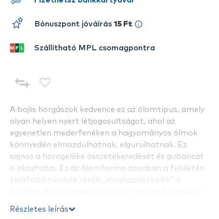
Fizethetsz bankkártyával
Bónuszpont jóváírás
15 Ft
Szállítható MPL csomagpontra
A bojlis horgászok kedvence ez az ólomtípus, amely
olyan helyen nyert létjogosultságot, ahol az
egyenetlen mederfenéken a hagyományos ólmok
könnyedén elmozdulhatnak, elgurulhatnak. Ez
sajnos a horogelőke összetekeredését és gubancát
is okozhatja. Ez az ólomforma azonban a felületén
található rücskök révén „megkapaszkodik” a
fenéken, és lényegesen nehezebben gördül arrébb,
mint a hagyományos gömb- vagy körteólmok.
Részletes leírás
Kiváló folyóvízen is!