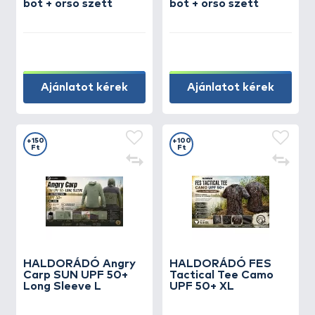
bot + orsó szett
bot + orsó szett
Ajánlatot kérek
Ajánlatot kérek
+150
+100
Ft
Ft
HALDORÁDÓ Angry
HALDORÁDÓ FES
Carp SUN UPF 50+
Tactical Tee Camo
Long Sleeve L
UPF 50+ XL