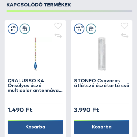
KAPCSOLÓDÓ TERMÉKEK
+15
+40
Ft
Ft
CRALUSSO K4
STONFO Csavaros
Önsúlyos úszó
átlátszó úszótartó cső
multicolor antennával
6+3 g
1.490 Ft
3.990 Ft
Kosárba
Kosárba