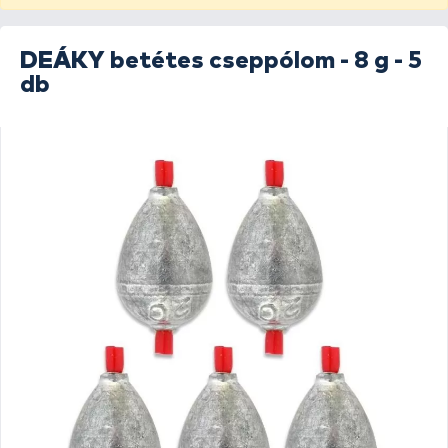
DEÁKY
betétes cseppólom - 8 g - 5
db