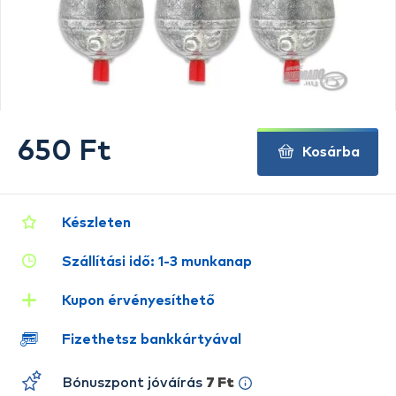
650 Ft
Kosárba
Készleten
Szállítási idő: 1-3 munkanap
Kupon érvényesíthető
Fizethetsz bankkártyával
Bónuszpont jóváírás
7 Ft