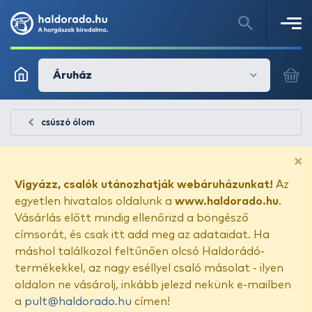
Áruház
csúszó ólom
×
Vigyázz, csalók utánozhatják webáruházunkat!
Az
egyetlen hivatalos oldalunk a
www.haldorado.hu
.
Vásárlás előtt mindig ellenőrizd a böngésző
címsorát, és csak itt add meg az adataidat. Ha
máshol találkozol feltűnően olcsó Haldorádó-
termékekkel, az nagy eséllyel csaló másolat - ilyen
oldalon ne vásárolj, inkább jelezd nekünk e-mailben
a
pult@haldorado.hu
címen!