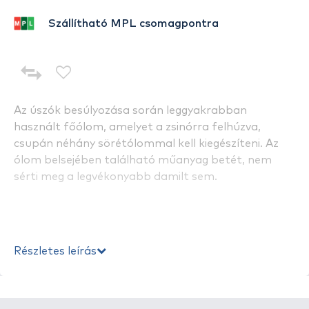
Szállítható MPL csomagpontra
Az úszók besúlyozása során leggyakrabban
használt főólom, amelyet a zsinórra felhúzva,
csupán néhány sörétólommal kell kiegészíteni. Az
ólom belsejében található műanyag betét, nem
sérti meg a legvékonyabb damilt sem.
Részletes leírás