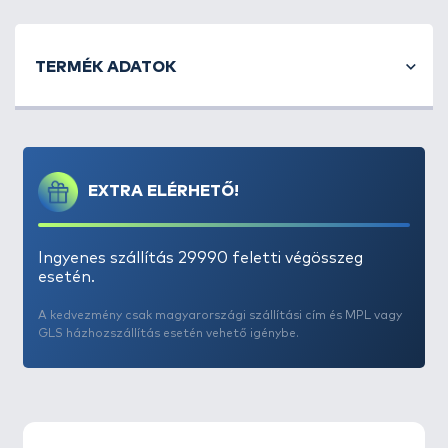
TERMÉK ADATOK
EXTRA ELÉRHETŐ!
Ingyenes szállítás 29990 feletti végösszeg
esetén.
A kedvezmény csak magyarországi szállítási cím és MPL vagy
GLS házhozszállítás esetén vehető igénybe.