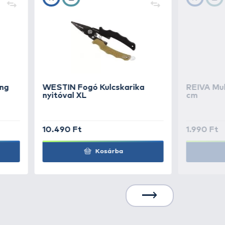
 távolítható.
, ahol a hosszúkás alak segít a
1.490 Ft
Kosárba