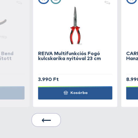
- Anyag:
Puha ólomból készül, íg
- Felhasználás:
Kifejezetten ajá
gubancolódás elkerülésében.
TOVÁBBI VÁLASZTÉK
1
CARP ZOOM
7 Fach
sörétólom készlet