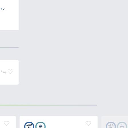
lékes horgászathoz. A készlet
é károsítja azt, mint a
,2 grammostól a 2,5