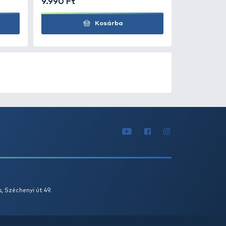
Kosárba
0
+100
Ft