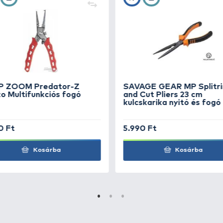
y könnyen rányomható a zsinórra és szükség esetén el is
nlott osztott súlyozású szerelékek pontos kisúlyozásához
os
+15
Ft