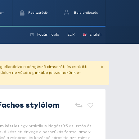
Kedvencek
Kosaram
Regisztráció
Fogási na
ok
ado.hu
. Vásárlás előtt mindig ellenőrizd a böngésző címs
yel csaló másolat - ilyen oldalon ne vásárolj, inkább jel
CARP ZOOM
7 Fachos stylólo