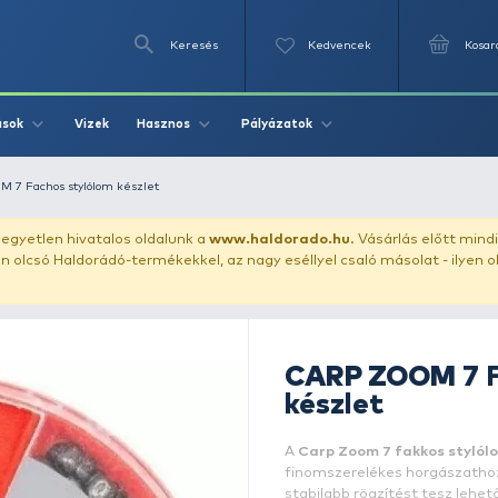
Keresés
Videók
Vizek
Írások
Hasznos
Pályázat
et
CARP ZOOM 7 Fachos stylólom készlet
uházunkat!
Az egyetlen hivatalos oldalunk a
www.haldor
ozol feltűnően olcsó Haldorádó-termékekkel, az nagy eséll