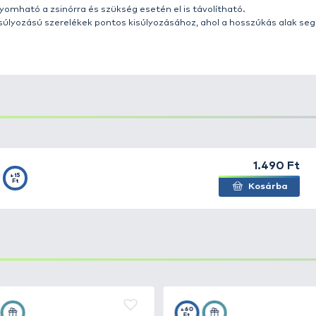
 készlet
egy praktikus kiegészítő az úszós és finomszere
 stabilabb rögzítést tesz lehetővé a zsinóron, és kevésb
dobozban 7 különböző súlyú ólom található, általában a
0
ése jellemzően
100 gramm
.