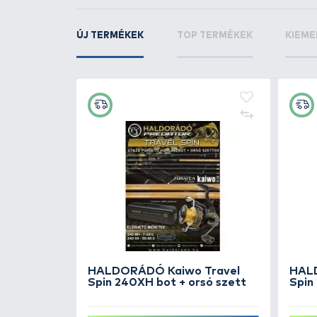
KAPCSOLÓDÓ TERMÉKEK
6
+40
Ft
 Bend
REIVA Multifunkciós Fogó
ított
kulcskarika nyitóval 23 cm
3.990 Ft