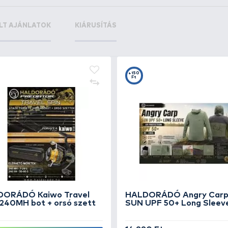
+90
+6
Ft
F
CARP ZOOM Predator-Z
SA
Hanzo Multifunkciós fogó
an
ku
8.990 Ft
5.