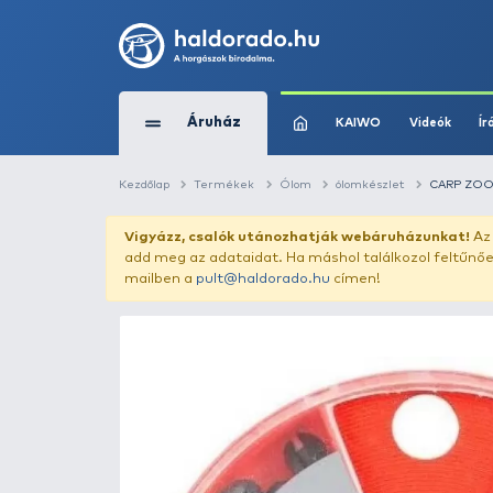
Áruház
KAIWO
Kezdőlap
Termékek
Ólom
ólomkészl
Vigyázz, csalók utánozhatják webár
add meg az adataidat. Ha máshol találk
mailben a
pult@haldorado.hu
címen!