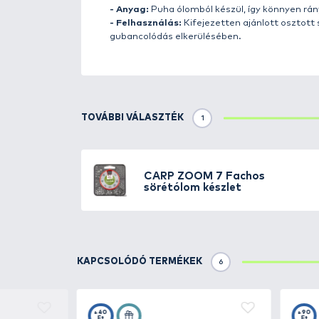
Részletek
A
Carp Zoom 7 fakkos stylólom
lényege a hosszúkás forma, amely
hagyományos sörétólom.
Tulajdonságok
- Méretek:
A praktikus adagoló 
grammosig
terjedő skálán.
- Teljes súly:
A készlet kiszerel