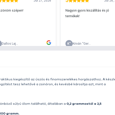
s 29990 feletti végösszeg esetén.
c
v