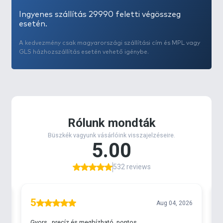
Ingyenes szállítás 29990 feletti végösszeg
esetén.
A kedvezmény csak magyarországi szállítási cím és MPL vagy
GLS házhozszállítás esetén vehető igénybe.