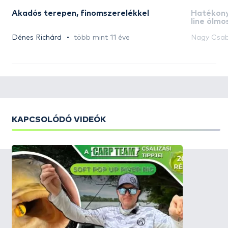
Akadós terepen, finomszerelékkel
Hatékony 
line ólmo
Rig végs
Dénes Richárd
több mint 11 éve
Nagy Csa
KAPCSOLÓDÓ VIDEÓK