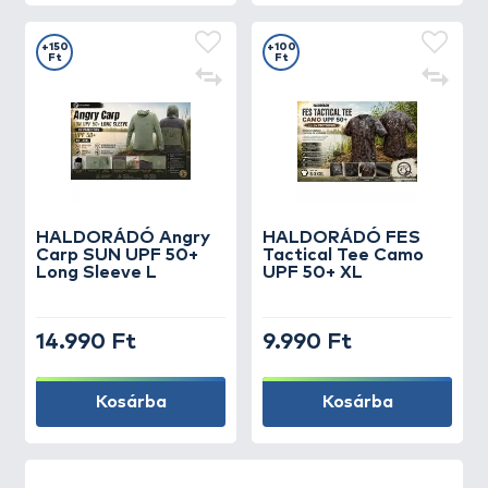
+150
+100
Ft
Ft
HALDORÁDÓ Angry
HALDORÁDÓ FES
Carp SUN UPF 50+
Tactical Tee Camo
Long Sleeve L
UPF 50+ XL
14.990 Ft
9.990 Ft
Kosárba
Kosárba