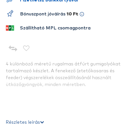
Fizethetsz bankkártyával
Bónuszpont jóváírás
10 Ft
Szállítható MPL csomagpontra
4 különböző méretű rugalmas átfúrt gumigolyókat
tartalmazó készlet. A fenekező (etetőkosaras és
feeder) végszerelékek összeállításánál használt
ütközőgyöngyök, minden méretben.
Részletes leírás