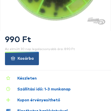
990 Ft
Az elmúlt 30 nap legalacsonyabb ára: 890 Ft
Kosárba
Készleten
Szállítási idő: 1-3 munkanap
Kupon érvényesíthető