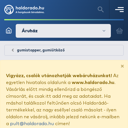
Áruház
gumistopper, gumiütköző
×
Vigyázz, csalók utánozhatják webáruházunkat!
Az
egyetlen hivatalos oldalunk a
www.haldorado.hu
.
Vásárlás előtt mindig ellenőrizd a böngésző
címsorát, és csak itt add meg az adataidat. Ha
máshol találkozol feltűnően olcsó Haldorádó-
termékekkel, az nagy eséllyel csaló másolat - ilyen
oldalon ne vásárolj, inkább jelezd nekünk e-mailben
a
pult@haldorado.hu
címen!