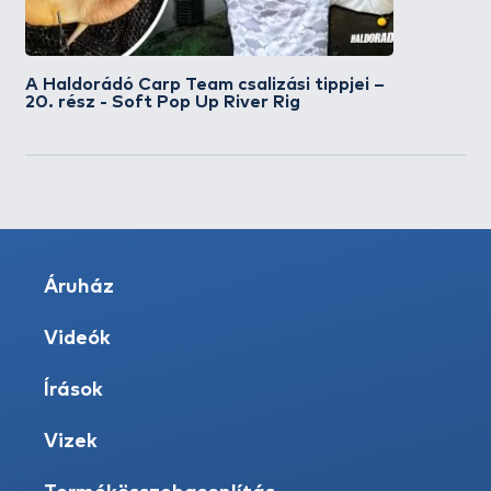
A Haldorádó Carp Team csalizási tippjei –
20. rész - Soft Pop Up River Rig
Áruház
Videók
Írások
Vizek