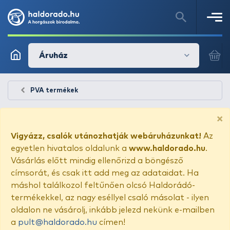
Áruház
PVA termékek
×
Vigyázz, csalók utánozhatják webáruházunkat!
Az
egyetlen hivatalos oldalunk a
www.haldorado.hu
.
Vásárlás előtt mindig ellenőrizd a böngésző
címsorát, és csak itt add meg az adataidat. Ha
máshol találkozol feltűnően olcsó Haldorádó-
termékekkel, az nagy eséllyel csaló másolat - ilyen
oldalon ne vásárolj, inkább jelezd nekünk e-mailben
a
pult@haldorado.hu
címen!