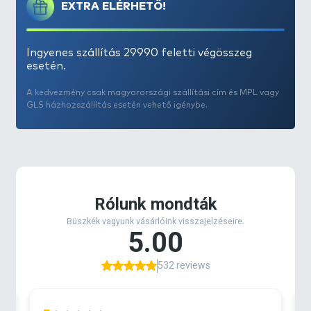
EXTRA ELÉRHETŐ!
töltőszerszámhoz valók!
Ingyenes szállítás 29990 feletti végösszeg
esetén.
A kedvezmény csak magyarországi szállítási cím és MPL vagy
GLS házhozszállítás esetén vehető igénybe.