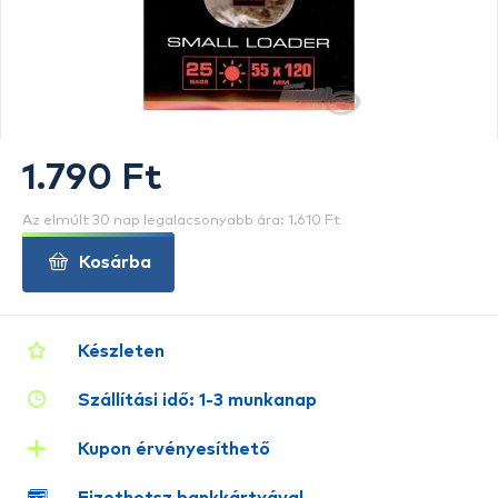
1.790 Ft
Az elmúlt 30 nap legalacsonyabb ára: 1.610 Ft
Kosárba
Készleten
Szállítási idő: 1-3 munkanap
Kupon érvényesíthető