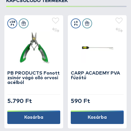
KAPCSOLÓDÓ TERMÉKEK
+58
+6
Ft
Ft
PB PRODUCTS Fonott
CARP ACADEMY PVA
zsinór vágó olló orvosi
fűzőtű
acélból
5.790 Ft
590 Ft
Kosárba
Kosárba