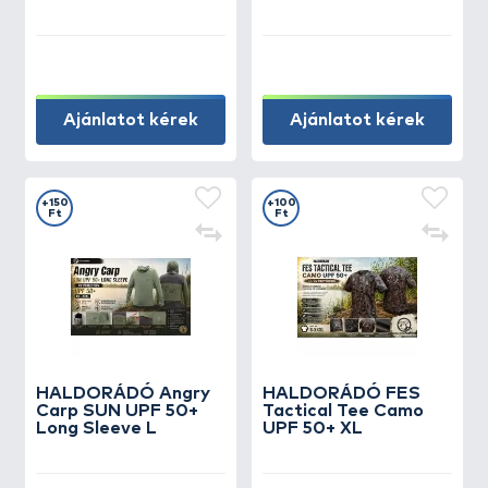
Ajánlatot kérek
Ajánlatot kérek
+150
+100
Ft
Ft
HALDORÁDÓ Angry
HALDORÁDÓ FES
Carp SUN UPF 50+
Tactical Tee Camo
Long Sleeve L
UPF 50+ XL