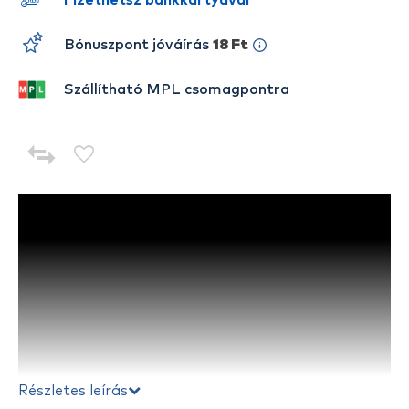
Fizethetsz bankkártyával
Bónuszpont jóváírás
18 Ft
Szállítható MPL csomagpontra
Részletes leírás