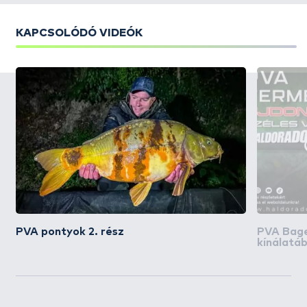
KAPCSOLÓDÓ VIDEÓK
PVA pontyok 2. rész
PVA Bage
kínálatá