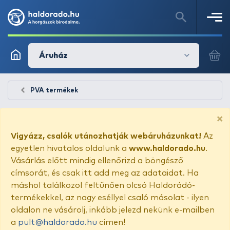
Áruház
PVA termékek
×
Vigyázz, csalók utánozhatják webáruházunkat!
Az
egyetlen hivatalos oldalunk a
www.haldorado.hu
.
Vásárlás előtt mindig ellenőrizd a böngésző
címsorát, és csak itt add meg az adataidat. Ha
máshol találkozol feltűnően olcsó Haldorádó-
termékekkel, az nagy eséllyel csaló másolat - ilyen
oldalon ne vásárolj, inkább jelezd nekünk e-mailben
a
pult@haldorado.hu
címen!