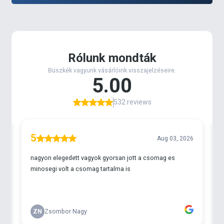
vízparton töltött óráinak köszönhetően a
Haldorádó
kínálat folyamatosan olyan hasznos,
praktikus kiegészítőkkel is bővül, melyek
kényelmesebbé, és eredményesebbé tehetik a
vízparton töltött időt. Csapatunk minden tagja
arra törekszik, hogy az új, prémium minőségű
termékek használata minden igényt kielégítő
módon kerüljön bemutatásra, annak érdekében,
hogy a vízparton a horgászoknak már egyételmű
legyen annak használata!
A
PVA Bag
-es módszer népszerű pontyhorgász
technika. Ennek lényege, hogy a vízben olvadó
tasakban koncentráltan lehet bejuttatni a
csalogatóanyagokat. Ehhez a módszerhez
elengedhetetlen a jó minőségű PVA (polivinil alcohol)
tasak.
A Carp PVA Bag elérhető 75x175 mm-es, és 60x130