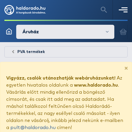
Áruház
PVA termékek
×
Vigyázz, csalók utánozhatják webáruházunkat!
Az
egyetlen hivatalos oldalunk a
www.haldorado.hu
.
Vásárlás előtt mindig ellenőrizd a böngésző
címsorát, és csak itt add meg az adataidat. Ha
máshol találkozol feltűnően olcsó Haldorádó-
termékekkel, az nagy eséllyel csaló másolat - ilyen
oldalon ne vásárolj, inkább jelezd nekünk e-mailben
a
pult@haldorado.hu
címen!