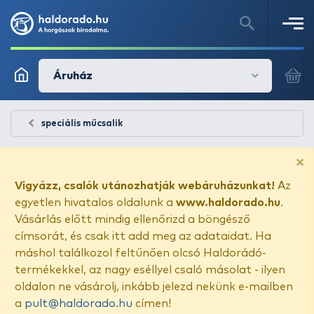
Áruház
speciális műcsalik
×
Vigyázz, csalók utánozhatják webáruházunkat!
Az
egyetlen hivatalos oldalunk a
www.haldorado.hu
.
Vásárlás előtt mindig ellenőrizd a böngésző
címsorát, és csak itt add meg az adataidat. Ha
máshol találkozol feltűnően olcsó Haldorádó-
termékekkel, az nagy eséllyel csaló másolat - ilyen
oldalon ne vásárolj, inkább jelezd nekünk e-mailben
a
pult@haldorado.hu
címen!