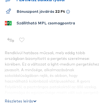
Fizethetsz bankkártyával
Bónuszpont jóváírás
22 Ft
Szállítható MPL csomagpontra
Rendkívül hatásos műcsali, mely eddig több
országban bizonyított a pergetés szerelmesei
körében. Ez a változat a light-medium pergetéshez
javasolt. A minősége, alkalmazásának
sokoldalúságában rejlik, és abban, hogy
használható különböző víztípusokhoz. A gyors
folyóktól, a pisztrángos patakoktól az álló vizekig.
Finomsága és egyszerűsége miatt vált sok pergető-
horgász kedvenc csalijává. Kapásra ingerli a
Részletes leírás
csukákat, süllőket és a balinokat. Több