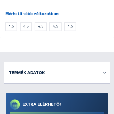
lehetőségünk van a csali zsinórra függesztésére,
különböző mozgást gerjesztve a vízben.
Elérhető több változatban:
4.5
4.5
4.5
4.5
4.5
TERMÉK ADATOK
EXTRA ELÉRHETŐ!