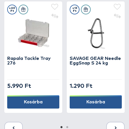
+60
+13
Ft
Ft
Rapala Tackle Tray
SAVAGE GEAR Needle
276
EggSnap S 24 kg
5.990 Ft
1.290 Ft
Kosárba
Kosárba