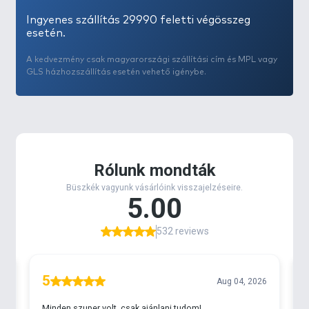
Ingyenes szállítás 29990 feletti végösszeg
esetén.
A kedvezmény csak magyarországi szállítási cím és MPL vagy
GLS házhozszállítás esetén vehető igénybe.