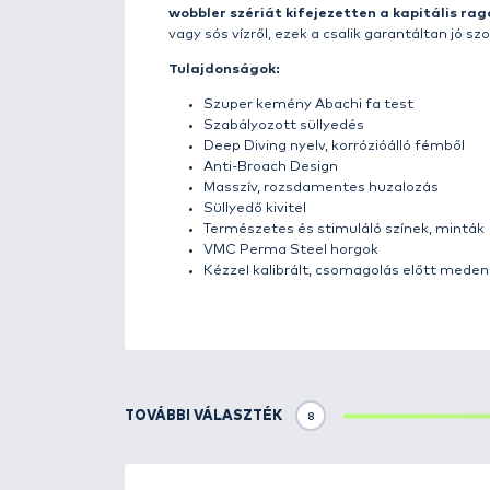
Részletek
Talán túlzás nélkül állíthatjuk,
CountDown Magnum
a világ el
erős Abachi fából készült, süll
bármely rétegében vezethetü
választás nyíltvízi trollingozásho
kiemelkedő tartósságot. Erős sz
erős VMC Perma Steel rozsda