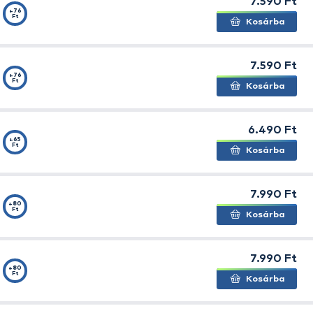
a kapitális ragaadozóhalak horgászatához fejlesztett
rantáltan jó szolgálatot fognak tenni.
est
álló fémből
zalozás
zínek, minták
lás előtt medencében tesztelt termék