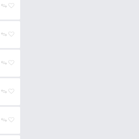
e a Rapala.
Legyen szó édes,