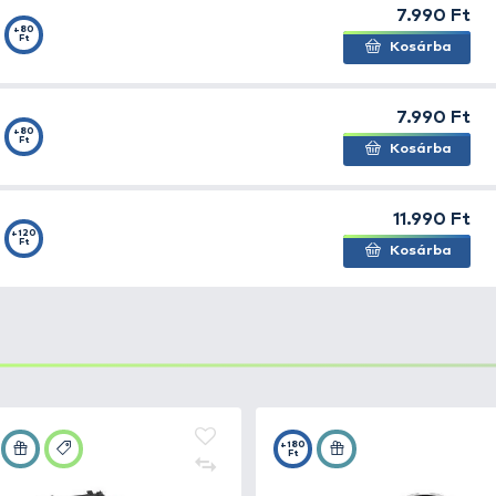
lite
+76
Ft
lite
+76
Ft
 Magnum
+65
Ft