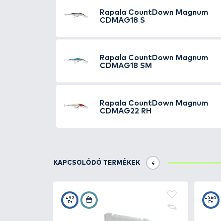
TOVÁBBI VÁLASZTÉK
8
Rapala
CountDown E
CDE75 GDCO
Rapala
CountDown E
CDE95 GDRH
Rapala
CountDown
CDMAG14 CG