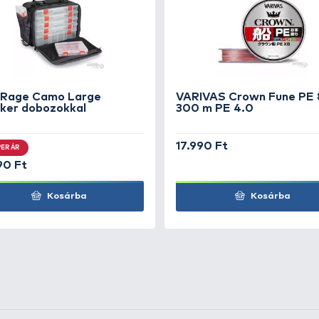
 Magnum
+80
Ft
 Magnum
+80
Ft
 Magnum
+80
Ft
 Magnum
+80
Ft