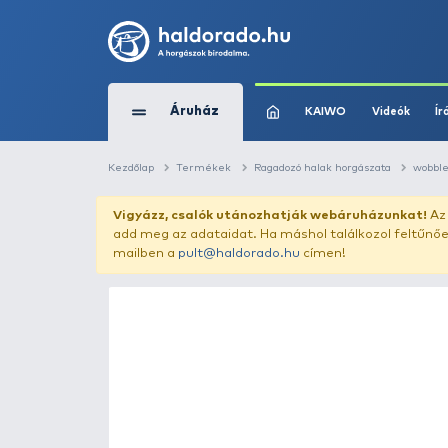
Áruház
KAIWO
Kezdőlap
Termékek
Ragadozó halak horg
Vigyázz, csalók utánozhatják webár
add meg az adataidat. Ha máshol találk
mailben a
pult@haldorado.hu
címen!