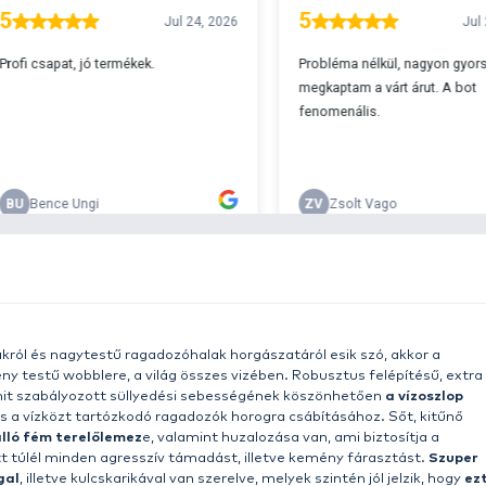
A
s 29990 feletti végösszeg esetén.
c
v