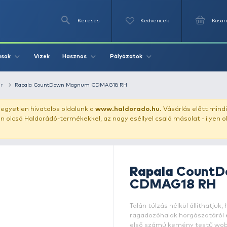
Keresés
Videók
Vizek
Írások
Hasznos
Pályázat
ászata
wobbler
Rapala CountDown Magnum CDMAG18 RH
uházunkat!
Az egyetlen hivatalos oldalunk a
www.haldor
ozol feltűnően olcsó Haldorádó-termékekkel, az nagy eséll