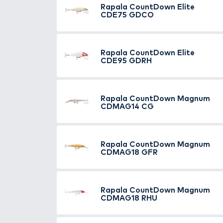
wobbler szériát kifejezetten 
vagy sós vízről, ezek a csalik ga
Tulajdonságok:
Szuper kemény Abachi fa t
Szabályozott süllyedés
Deep Diving nyelv, korrózió
Anti-Broach Design
Masszív, rozsdamentes hu
Süllyedő kivitel
Természetes és stimuláló s
VMC Perma Steel horgok
Kézzel kalibrált, csomago