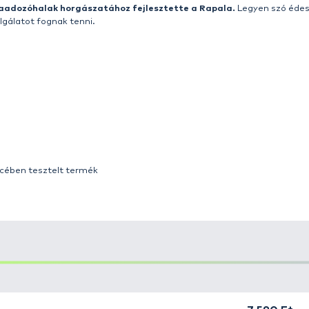
 hogyha éles fogakról és nagytestű ragadozóhalak horgásza
ső számú kemény testű wobblere, a világ összes vizében.
yedő wobbler, amit szabályozott süllyedési sebességéne
nk
, így tökéletes a vízközt tartózkodó ragadozók horogra 
z is.
Korrózióálló fém terelőlemez
e, valamint huzalozása
erkezete miatt túlél minden agresszív támadást, illetv
mentes horoggal
, illetve kulcskarikával van szerelve, mel