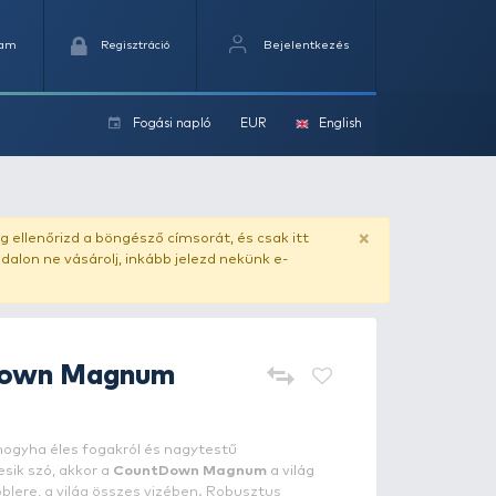
Kedvencek
Kosaram
Regisztráció
Fogási na
ok
ado.hu
. Vásárlás előtt mindig ellenőrizd a böngésző címs
yel csaló másolat - ilyen oldalon ne vásárolj, inkább jel
Rapala
CountDown Magnum