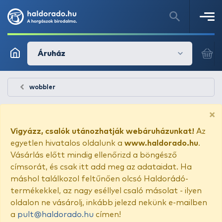
Áruház
wobbler
×
Vigyázz, csalók utánozhatják webáruházunkat!
Az
egyetlen hivatalos oldalunk a
www.haldorado.hu
.
Vásárlás előtt mindig ellenőrizd a böngésző
címsorát, és csak itt add meg az adataidat. Ha
máshol találkozol feltűnően olcsó Haldorádó-
termékekkel, az nagy eséllyel csaló másolat - ilyen
oldalon ne vásárolj, inkább jelezd nekünk e-mailben
a
pult@haldorado.hu
címen!