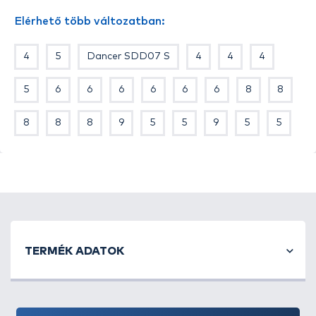
Elérhető több változatban:
4
5
Dancer SDD07 S
4
4
4
5
6
6
6
6
6
6
8
8
8
8
8
9
5
5
9
5
5
TERMÉK ADATOK