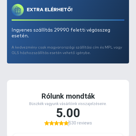
EXTRA ELÉRHETŐ!
Ingyenes szállítás 29990 feletti végösszeg
esetén.
A kedvezmény csak magyarországi szállítási cím és MPL vagy
GLS házhozszállítás esetén vehető igénybe.