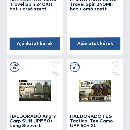
Travel Spin 240XH
Travel Spin 240MH
bot + orsó szett
bot + orsó szett
Ajánlatot kérek
Ajánlatot kérek
+150
+100
Ft
Ft
HALDORÁDÓ Angry
HALDORÁDÓ FES
Carp SUN UPF 50+
Tactical Tee Camo
Long Sleeve L
UPF 50+ XL