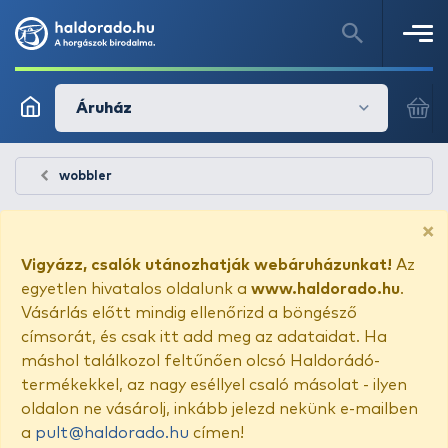
Áruház
wobbler
×
Vigyázz, csalók utánozhatják webáruházunkat!
Az
egyetlen hivatalos oldalunk a
www.haldorado.hu
.
Vásárlás előtt mindig ellenőrizd a böngésző
címsorát, és csak itt add meg az adataidat. Ha
máshol találkozol feltűnően olcsó Haldorádó-
termékekkel, az nagy eséllyel csaló másolat - ilyen
oldalon ne vásárolj, inkább jelezd nekünk e-mailben
a
pult@haldorado.hu
címen!