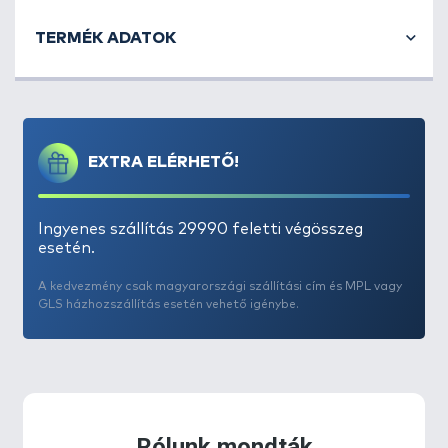
TERMÉK ADATOK
EXTRA ELÉRHETŐ!
Ingyenes szállítás 29990 feletti végösszeg
esetén.
A kedvezmény csak magyarországi szállítási cím és MPL vagy
GLS házhozszállítás esetén vehető igénybe.