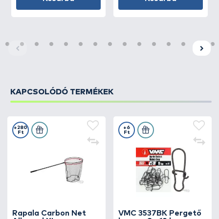
KAPCSOLÓDÓ TERMÉKEK
+280
+6
Ft
Ft
Rapala Carbon Net
VMC 3537BK Pergető