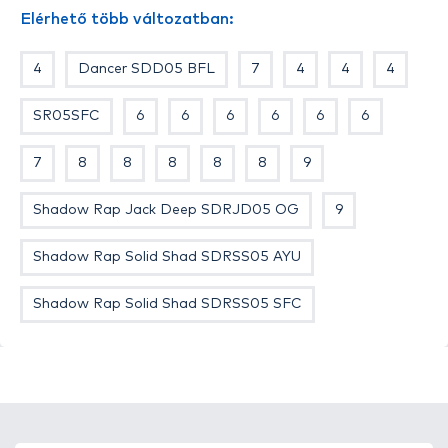
Elérhető több változatban:
4
Dancer SDD05 BFL
7
4
4
4
Mélyre törő úszó wobbler, mellyel hosszú terelő
lemezének köszönhetően különböző mélységekben
SR05SFC
6
6
6
6
6
6
lehet horgászni. Az egyik legjobban mozgó Rapala
wobbler.
7
8
8
8
8
8
9
Shadow Rap Jack Deep SDRJD05 OG
9
Shadow Rap Solid Shad SDRSS05 AYU
Shadow Rap Solid Shad SDRSS05 SFC