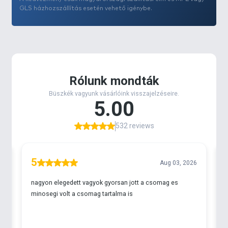
GLS házhozszállítás esetén vehető igénybe.