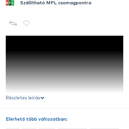
Szállítható MPL csomagpontra
Részletes leírás
Elérhető több változatban: