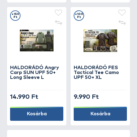
+150
+100
Ft
Ft
HALDORÁDÓ Angry
HALDORÁDÓ FES
Carp SUN UPF 50+
Tactical Tee Camo
Long Sleeve L
UPF 50+ XL
14.990 Ft
9.990 Ft
Kosárba
Kosárba