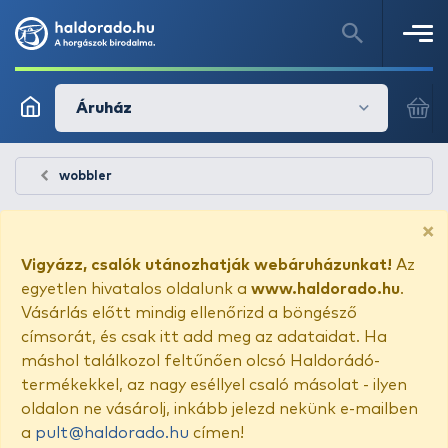
Áruház
wobbler
×
Vigyázz, csalók utánozhatják webáruházunkat!
Az
egyetlen hivatalos oldalunk a
www.haldorado.hu
.
Vásárlás előtt mindig ellenőrizd a böngésző
címsorát, és csak itt add meg az adataidat. Ha
máshol találkozol feltűnően olcsó Haldorádó-
termékekkel, az nagy eséllyel csaló másolat - ilyen
oldalon ne vásárolj, inkább jelezd nekünk e-mailben
a
pult@haldorado.hu
címen!