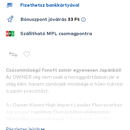
Fizethetsz bankkártyával
Bónuszpont jóváírás
33 Ft
Szállítható MPL csomagpontra
Csúcsminőségű fonott zsinór egyenesen Japánból!
Az OWNER cég nem csak a horoggyártásban jár a
világ élén, hanem zsinórjaik minősége is hűen tükrözi
a japán precizitást.
Az
Owner Kizuna High Impact Leader Fluorocarbon
egy szuper
rugalmas fluorocarbon előkezsinór
hihetetlen csomótűréssel
. Ellentétben a többi
fluorocarbon zsinórokkal, ennél jóval több nyúlás
Részletes leírás