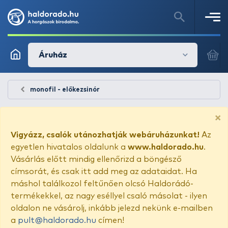
Áruház
monofil - előkezsinór
×
Vigyázz, csalók utánozhatják webáruházunkat!
Az
egyetlen hivatalos oldalunk a
www.haldorado.hu
.
Vásárlás előtt mindig ellenőrizd a böngésző
címsorát, és csak itt add meg az adataidat. Ha
máshol találkozol feltűnően olcsó Haldorádó-
termékekkel, az nagy eséllyel csaló másolat - ilyen
oldalon ne vásárolj, inkább jelezd nekünk e-mailben
a
pult@haldorado.hu
címen!