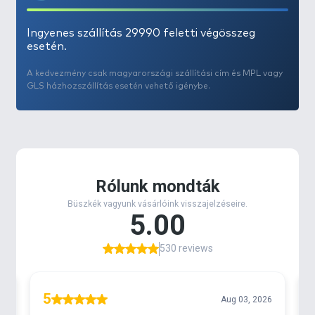
Ingyenes szállítás 29990 feletti végösszeg
esetén.
A kedvezmény csak magyarországi szállítási cím és MPL vagy
GLS házhozszállítás esetén vehető igénybe.