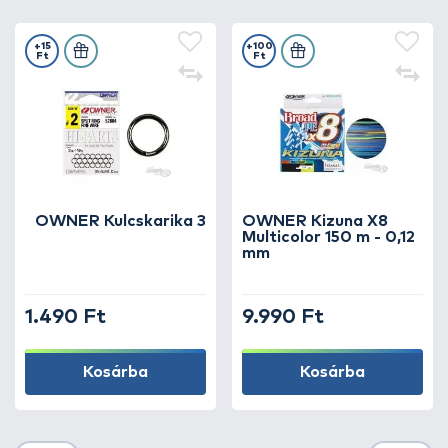
+15
+100
Ft
Ft
OWNER Kulcskarika 3
OWNER Kizuna X8
Multicolor 150 m - 0,12
mm
1.490 Ft
9.990 Ft
Kosárba
Kosárba