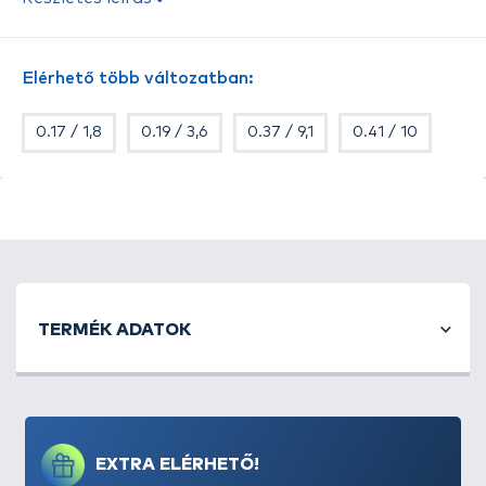
tapasztalható, így elnyeli a hirtelen rávágásoknál
tapasztalható erőhatás egy részét. Ennek
köszönhetően adott vastagságban jóval
Elérhető több változatban:
strapabíróbb, mint a teljes nyúlásmentességgel
bíró társai.
0.17 / 1,8
0.19 / 3,6
0.37 / 9,1
0.41 / 10
A fluorocarbon zsinóroknál tapasztalható pozitív
tulajdonságok mindegyikével, így a
vízben, szinte
láthatatlan
megjelenéssel természetesen ez a zsinór
is rendelkezik.
TERMÉK ADATOK
EXTRA ELÉRHETŐ!