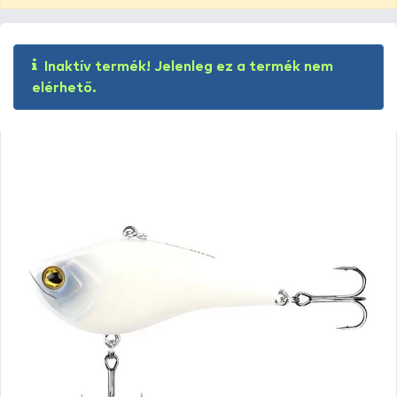
Inaktív termék! Jelenleg ez a termék nem
elérhető.