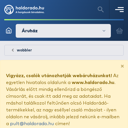
Áruház
wobbler
×
Vigyázz, csalók utánozhatják webáruházunkat!
Az
egyetlen hivatalos oldalunk a
www.haldorado.hu
.
Vásárlás előtt mindig ellenőrizd a böngésző
címsorát, és csak itt add meg az adataidat. Ha
máshol találkozol feltűnően olcsó Haldorádó-
termékekkel, az nagy eséllyel csaló másolat - ilyen
oldalon ne vásárolj, inkább jelezd nekünk e-mailben
a
pult@haldorado.hu
címen!