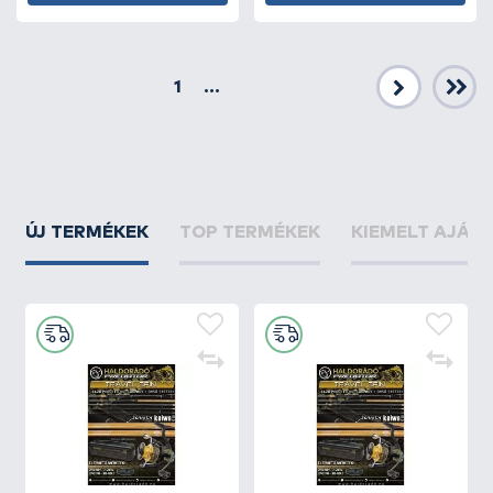
1
...
Következő
ÚJ TERMÉKEK
TOP TERMÉKEK
KIEMELT AJÁN