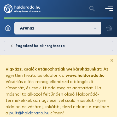
Áruház
Ragadozó halak horgászata
×
Vigyázz, csalók utánozhatják webáruházunkat!
Az
egyetlen hivatalos oldalunk a
www.haldorado.hu
.
Vásárlás előtt mindig ellenőrizd a böngésző
címsorát, és csak itt add meg az adataidat. Ha
máshol találkozol feltűnően olcsó Haldorádó-
termékekkel, az nagy eséllyel csaló másolat - ilyen
oldalon ne vásárolj, inkább jelezd nekünk e-mailben
a
pult@haldorado.hu
címen!