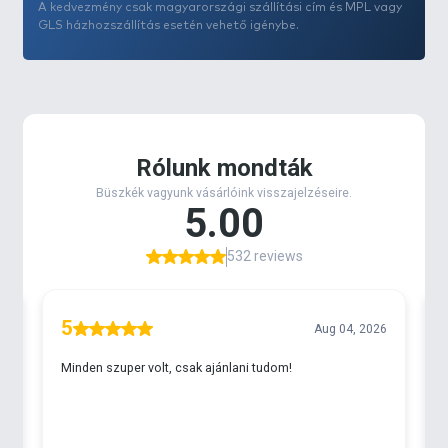
A kedvezmény csak magyarországi szállítási cím és MPL vagy
Valamint a betét eltávolításával még
GLS házhozszállítás esetén vehető igénybe.
kényelmesebbé tehetjük a csizmát egy rövidebb
sétához, vagy kevésbé zimankós időben való
hosszabb túrákhoz.
A fűzős kialakítás révén a csizma felső része
bármilyen lábformához igazodni tud, és a fűző
vezető gyűrűi erős fémből készültek, melyek a
legmostohább használat során sem engedik
károsodni sem a fűzőt, sem a fűzőt tartó részt.
Valamint a csizma súlya béléssel együtt is
nagyságrendekkel könnyebb a hasonló tudású
hagyományos csizmák súlyától, mivel az igényes és
intelligens anyagfelhasználás jelentős
súlymegtakarítást tesznek lehetővé. A csizma alsó
harmada 100 %-ig vízhatlan, míg a felső része pedig
impregnált, tehát vízlepergető hatású, és a talp
része csúszásmentes EVA alapanyagból készült.