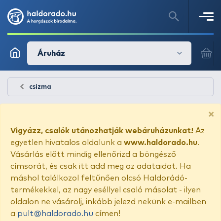
Áruház
csizma
×
Vigyázz, csalók utánozhatják webáruházunkat!
Az
egyetlen hivatalos oldalunk a
www.haldorado.hu
.
Vásárlás előtt mindig ellenőrizd a böngésző
címsorát, és csak itt add meg az adataidat. Ha
máshol találkozol feltűnően olcsó Haldorádó-
termékekkel, az nagy eséllyel csaló másolat - ilyen
oldalon ne vásárolj, inkább jelezd nekünk e-mailben
a
pult@haldorado.hu
címen!