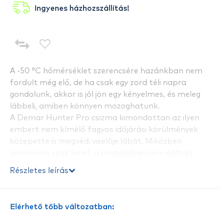
Ingyenes házhozszállítás!
A -50 °C hőmérséklet szerencsére hazánkban nem
fordult még elő, de ha csak egy zord téli napra
gondolunk, akkor is jól jön egy kényelmes, és meleg
lábbeli, amiben könnyen mozoghatunk.
A Demar Hunter Pro csizma kimondottan az ilyen
embert nem kímélő fagyos időjárási körülmények
közepette is megvédi viselője lábát. Miközben
amennyire csak lehet, a mozgásban sem gátolja.
Vastag EVA talpának köszönhetően huzamosabb
Részletes leírás
ideig állhatunk akár jégen is, garantáltan nem fog
lábunk fázni benne, valamint rugalmasságának
köszönhetően a leghidegebb időben sem fog a
Elérhető több változatban:
talpa bekeményedni.