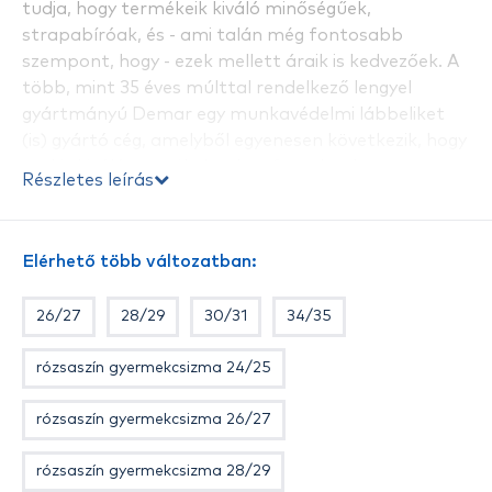
tudja, hogy termékeik kiváló minőségűek,
strapabíróak, és - ami talán még fontosabb
szempont, hogy - ezek mellett áraik is kedvezőek. A
több, mint 35 éves múlttal rendelkező lengyel
gyártmányú Demar egy munkavédelmi lábbeliket
(is) gyártó cég, amelyből egyenesen következik, hogy
csakis kiváló termékeket hoz forgalomba.
Részletes leírás
Az EVA (etilén-vinil-acetát) anyag sokkal
rugalmasabb a gumitól, tiszta és csillogó,
Elérhető több változatban:
kifejezetten erős, ellenáll a fáradás okozta
repedéseknek, töredéke a gumi és PVC súlyának,
26/27
28/29
30/31
34/35
különösen jó hőtartó képességű, jó vízállósággal
rendelkezik és ellenáll az UV sugárzásnak is!
rózsaszín gyermekcsizma 24/25
Jó hír a gyermekeknek, hogy a Demar rájuk is
rózsaszín gyermekcsizma 26/27
gondolt. Olyan csizmát is készített, mely
kifejezetten kis méretűek, illetve rendkívül széles
rózsaszín gyermekcsizma 28/29
szortimenttel rendelkeznek. A külső kék színű és