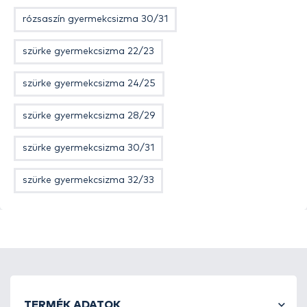
igen tartós EVA teljesen vízhatlan, így ha vízbe kell
rózsaszín gyermekcsizma 30/31
lépni, netán télen a hóban szeretne játszani a
gyermek, akkor sem kell félni attól, hogy beázik. Ez
szürke gyermekcsizma 22/23
a csizma télen és nyáron is használható egyaránt,
egy kivehető elasztikus szövethatású rugalmas
szürke gyermekcsizma 24/25
bélés került bele. A gyártó ajánlása szerint -30
Celsius fokos hidegben is melegen tartja a lábat,
szürke gyermekcsizma 28/29
ami remeknek mondható. A bordázott talprész
csúszásmentes, egyenetlen aljzaton is jó tapadást
szürke gyermekcsizma 30/31
biztosít, sík terepen pedig teljesen
problémamentesen használható. A csizma szárán
szürke gyermekcsizma 32/33
található egy fényvisszaverő csík, mely különösen
fontos a gyermekeknél a biztonságuk
szempontjából. A csizma felső részén egy fűző is
található.
Kapható méretek: 22/23, 24/25, 26/27, 28/29, 30/31,
32/33, 34/35
TERMÉK ADATOK