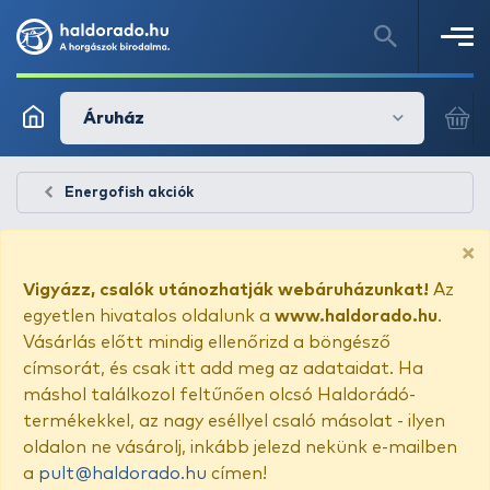
Áruház
Energofish akciók
×
Vigyázz, csalók utánozhatják webáruházunkat!
Az
egyetlen hivatalos oldalunk a
www.haldorado.hu
.
Vásárlás előtt mindig ellenőrizd a böngésző
címsorát, és csak itt add meg az adataidat. Ha
máshol találkozol feltűnően olcsó Haldorádó-
termékekkel, az nagy eséllyel csaló másolat - ilyen
oldalon ne vásárolj, inkább jelezd nekünk e-mailben
a
pult@haldorado.hu
címen!