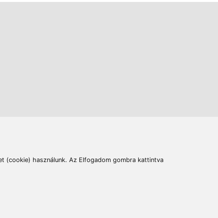
ás
Cím:
6400 Kiskunhalas, Széchenyi út 49.
lymentesítési nyilatkozat
Elállás