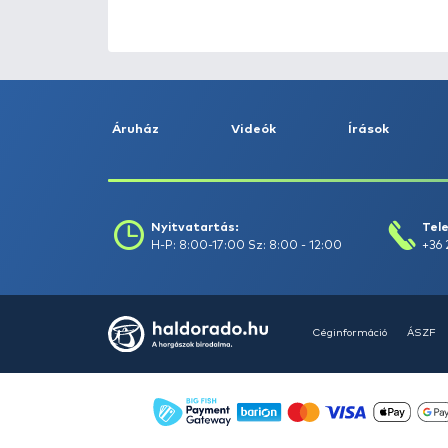
HALDORÁDÓ Kaiwo Travel
Spin 240XH bot + orsó szett
Ajánlatot kérek