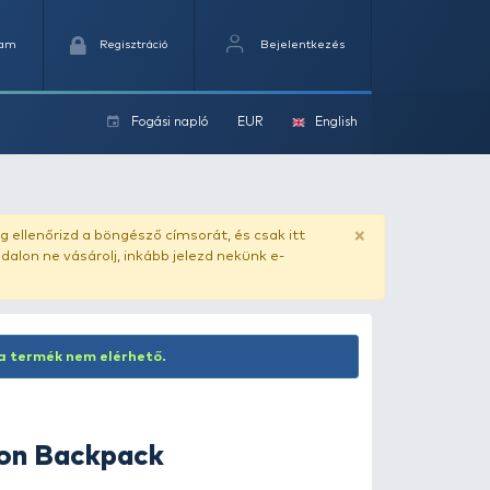
Kedvencek
Kosaram
Regisztráció
Fogási na
ok
ado.hu
. Vásárlás előtt mindig ellenőrizd a böngésző címs
yel csaló másolat - ilyen oldalon ne vásárolj, inkább jel
Inaktív termék! Jelenleg ez a termék nem elérhető.