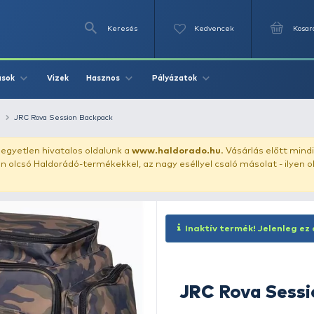
Keresés
Videók
Vizek
Írások
Hasznos
Pályázat
tartó
hátizsák
JRC Rova Session Backpack
uházunkat!
Az egyetlen hivatalos oldalunk a
www.haldor
ozol feltűnően olcsó Haldorádó-termékekkel, az nagy eséll