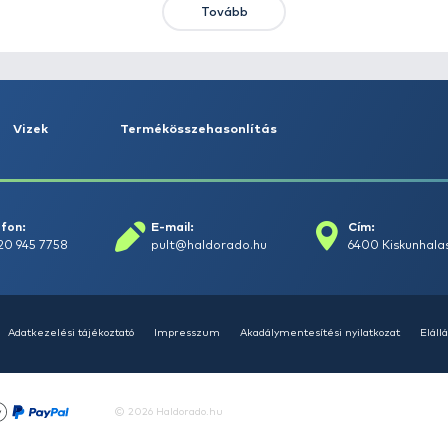
HALDORÁDÓ Kaiwo Travel
HA
Spin 240MH bot + orsó szett
SU
14
Ajánlatot kérek
Tovább