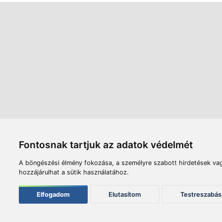
Áruház
Videók
Í
Nyitvatartás:
H-P: 8:00-17:00
Sz: 8:00 - 12:00
Céginfor