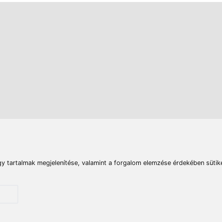
rások
Vizek
Termékösszehasonlít
Telefon:
E-mail:
+36 20 945 7758
pult@haldorado.hu
máció
ÁSZF
Adatkezelési tájékoztató
Impresszum
Akadá
© 2026 Haldorado.hu