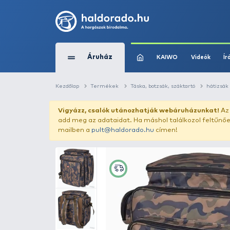
Áruház
KAIWO
Kezdőlap
Termékek
Táska, botzsák, szák
Vigyázz, csalók utánozhatják webár
add meg az adataidat. Ha máshol találk
mailben a
pult@haldorado.hu
címen!