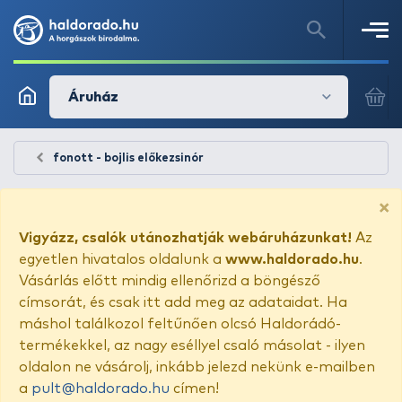
Áruház
fonott - bojlis előkezsinór
×
Vigyázz, csalók utánozhatják webáruházunkat!
Az
egyetlen hivatalos oldalunk a
www.haldorado.hu
.
Vásárlás előtt mindig ellenőrizd a böngésző
címsorát, és csak itt add meg az adataidat. Ha
máshol találkozol feltűnően olcsó Haldorádó-
termékekkel, az nagy eséllyel csaló másolat - ilyen
oldalon ne vásárolj, inkább jelezd nekünk e-mailben
a
pult@haldorado.hu
címen!