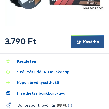
3.790 Ft
Kosárba
Készleten
Szállítási idő: 1-3 munkanap
Kupon érvényesíthető
Fizethetsz bankkártyával
Bónuszpont jóváírás
38 Ft