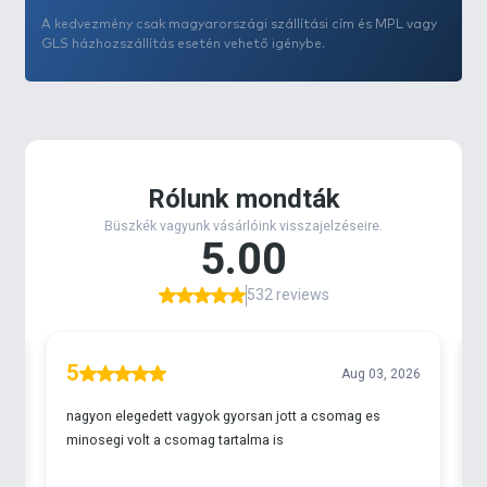
kevésbé sérülékeny,
A kedvezmény csak magyarországi szállítási cím és MPL vagy
nedves állapotban is megtartja erejét.
GLS házhozszállítás esetén vehető igénybe.
A szürke árnyalat víz alatt természetesen viselkedik,
a fényt tompítja, így kevésbé rajzolódik ki a meder
felett.
Felhasználási szemlélet:
Ez a zsinór azokhoz a helyzetekhez készült, ahol:
a kopásállóság elsődleges szempont,
a szerelék hosszabb ideig van vízben,
kemény, akadós aljzaton történik a horgászat,
a zsinórnak nagy terhelést kell szó nélkül
elviselnie.
A zsinór alacsony memóriahatása segíti:
a pontos, kontrollált dobásokat,
az egyenletes zsinórképet nagy dobátmérőjű
orsókon,
a megbízható fárasztást extrém terhelésnél