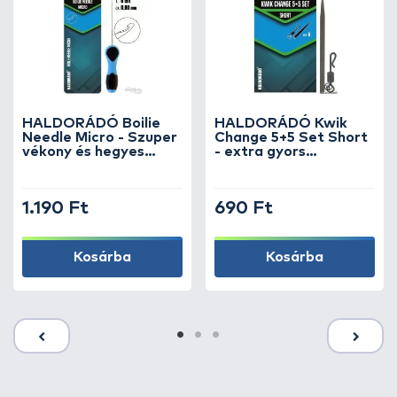
HALDORÁDÓ Boilie
HALDORÁDÓ Kwik
Needle Micro - Szuper
Change 5+5 Set Short
vékony és hegyes
- extra gyors
lándzsás fűzőtű
horogelőke kapocs +
gumikúp, rövid
1.190 Ft
690 Ft
Kosárba
Kosárba