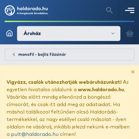
Áruház
monofil - bojlis főzsinór
×
Vigyázz, csalók utánozhatják webáruházunkat!
Az
egyetlen hivatalos oldalunk a
www.haldorado.hu
.
Vásárlás előtt mindig ellenőrizd a böngésző
címsorát, és csak itt add meg az adataidat. Ha
máshol találkozol feltűnően olcsó Haldorádó-
termékekkel, az nagy eséllyel csaló másolat - ilyen
oldalon ne vásárolj, inkább jelezd nekünk e-mailben
a
pult@haldorado.hu
címen!