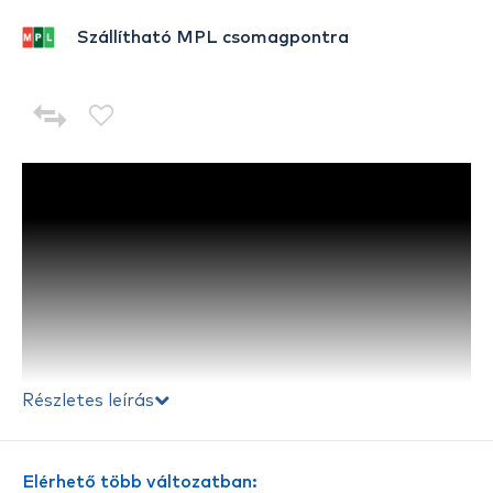
Szállítható MPL csomagpontra
Részletes leírás
Elérhető több változatban: