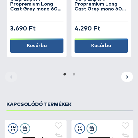
bevonattal stabilizált felület
Propremium Long
Propremium Long
alacsony memóriahatás
Cast Grey mono 600
Cast Grey mono 600
m - 0,20 mm
m - 0,30 mm
stabil szakítószilárdság nedves állapotban is
természetes black–brown szín
3.690 Ft
4.290 Ft
PRO felhasználásra optimalizálva
Kosárba
Kosárba
KAPCSOLÓDÓ TERMÉKEK
+12
+7
Ft
Ft