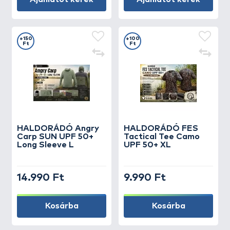
+150
+100
Ft
Ft
HALDORÁDÓ Angry
HALDORÁDÓ FES
Carp SUN UPF 50+
Tactical Tee Camo
Long Sleeve L
UPF 50+ XL
14.990 Ft
9.990 Ft
Kosárba
Kosárba