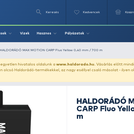
Keresés
Videók
Vizek
Írások
Hasznos
Pályázat
bojlis főzsinór
HALDORÁDÓ MAX MOTION CARP Fluo Yellow 0,4
uházunkat!
Az egyetlen hivatalos oldalunk a
www.haldor
ozol feltűnően olcsó Haldorádó-termékekkel, az nagy eséll