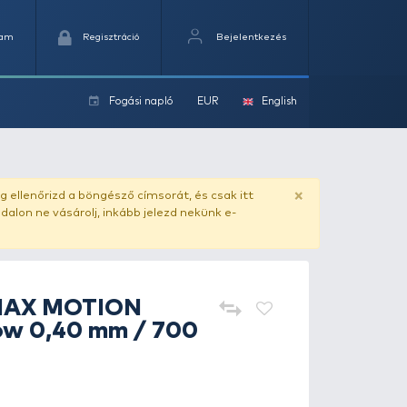
Kedvencek
Kosaram
Regisztráció
Fogási na
ok
0 mm / 700 m
ado.hu
. Vásárlás előtt mindig ellenőrizd a böngésző címs
yel csaló másolat - ilyen oldalon ne vásárolj, inkább jel
HALDORÁDÓ
MAX MOTION