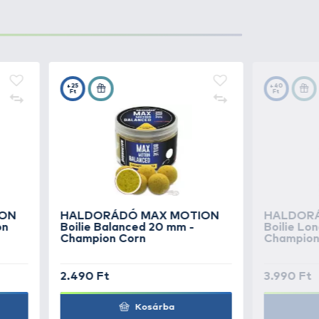
egyen szó, dobós horgászatról,
vek óta nagy megelégedéssel
 változat
ra rátalálni, mely még
ttak az éjszakai horgászatok
 - 0,35 és 0,40 mm
kerül
egnagyobb bojlis orsók is
 tekerccsel.