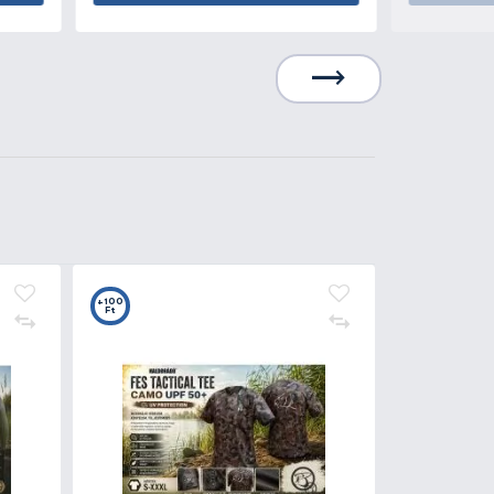
7
+25
t
Ft