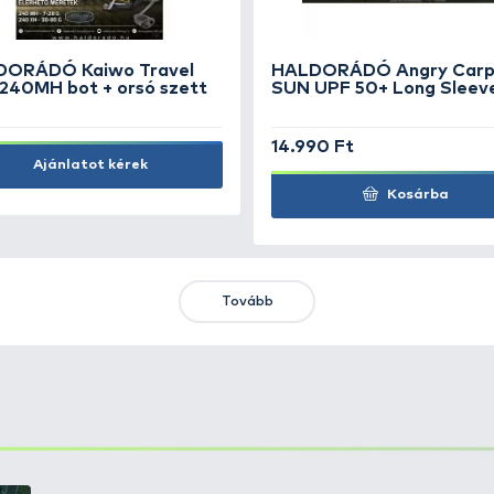
HALDORÁDÓ MAX MOTION
H
Boilie Dipped 20 mm -
PV
Champion Corn
Co
1.690 Ft
1.
Kosárba