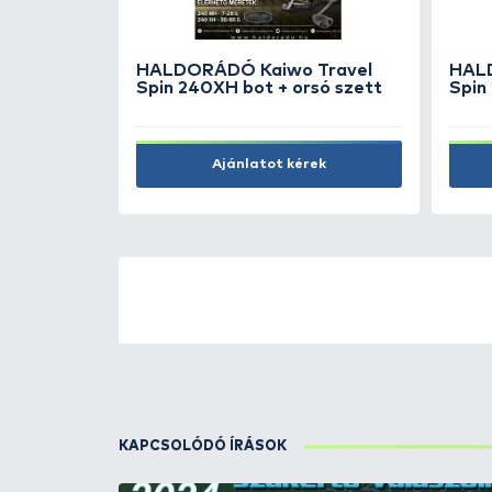
MOTION
HALDORÁDÓ MAX MOTION
mm -
Boilie Pop Up 16, 20 mm -
Champion Corn
2.490 Ft
Kosárba