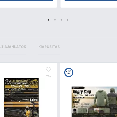
+17
+1
Ft
F