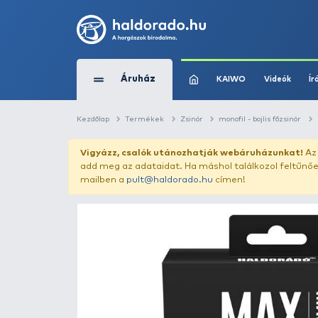
Áruház
KAIWO
Kezdőlap
Termékek
Zsinór
monofil - 
Vigyázz, csalók utánozhatják webár
add meg az adataidat. Ha máshol találk
mailben a
pult@haldorado.hu
címen!