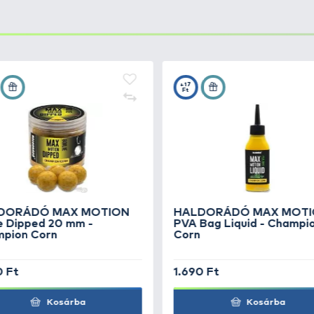
lhetetlen
megbízható, jó minőségű főzsinórok
nélkül. L
 bojlis orsó sok zsinórt kíván. Ezen zsinórok elődjeit é
últ évben sikerült egy
még jobb minőségű, strapabíróbb
k számára sem okoz csalódást!
tromsárga, narancssárga, arany
(ezek különösen ajánlo
 (crystal).
- 0,37 mm
-es méretekben, míg a többi változat
0,25 - 0,30
üggően
900-800-750-700 méter kerül egy tekercsre
. A l
os méretű orsókból kettőt is feltölthetünk egy ilyen nagy