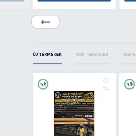
KAPCSOLÓDÓ TERMÉKEK
8
+25
Ft