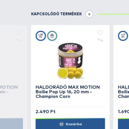
A nagyponty-horgászat elképze
vagy behúzásról, egy nagyméretű
használták vásárlóink, de az elm
a legkritikusabb pontyhorgászo
6 színváltozatban
kapható:
ci
során),
zöld, fekete és áttetsző
A
Real Black
0,24 - 0,27 - 0,32 
forgalomba és vastagságtól f
feltölthetők ezzel, míg az átlag