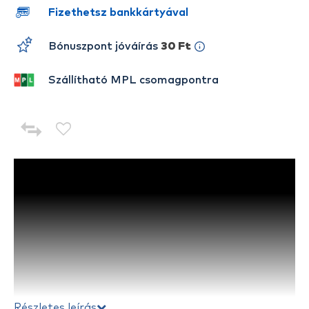
Fizethetsz bankkártyával
Bónuszpont jóváírás
30 Ft
Szállítható MPL csomagpontra
Részletes leírás