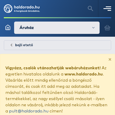
Áruház
bojli etető
×
Vigyázz, csalók utánozhatják webáruházunkat!
Az
egyetlen hivatalos oldalunk a
www.haldorado.hu
.
Vásárlás előtt mindig ellenőrizd a böngésző
címsorát, és csak itt add meg az adataidat. Ha
máshol találkozol feltűnően olcsó Haldorádó-
termékekkel, az nagy eséllyel csaló másolat - ilyen
oldalon ne vásárolj, inkább jelezd nekünk e-mailben
a
pult@haldorado.hu
címen!