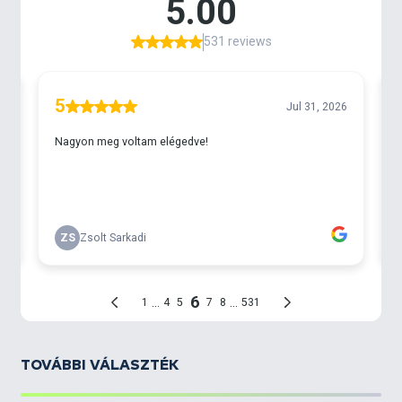
hogy melyikkel kezdjen, akkor gondolkodás nélkül
ezt a bojlit ajánlanánk neki! A Champion Corn-al az
a volt a célunk, hogy ne egy erős kötésű, masszív
bojlit hozzunk létre, hanem olyat, amit gyorsan
átjár a víz és domináljon benne a csemegekukorica
kivonat. Ezzel olyan helyen is foghatunk pontyokat
és amurokat, ahol nagy valószínűséggel még senki
nem próbálkozott bojlival. A legjobb vadvízi csali,
amivel valaha horgásztunk! Dunán, Tiszán,
egyesületi tavakon, minimális etetés mellett, ha van
ponty a környéken, akár már az első este, de 1-2
nap előetetés után szinte biztos, hogy
megfoghatók vele a környék nagytestű halai.
Egy olyan szénhidrátbomba, amely a felmelegedett
nyári és lassan hűlő vizekben, azaz május végétől
szeptember végéig „robban”.
TOVÁBBI VÁLASZTÉK
A legjobb hatásfok és szelektálás akkor érhető el
vele, ha
egyetlen szem főtt magot vagy pelletet