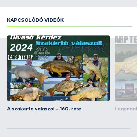
KAPCSOLÓDÓ VIDEÓK
A szakértő válaszol – 160. rész
Legendá