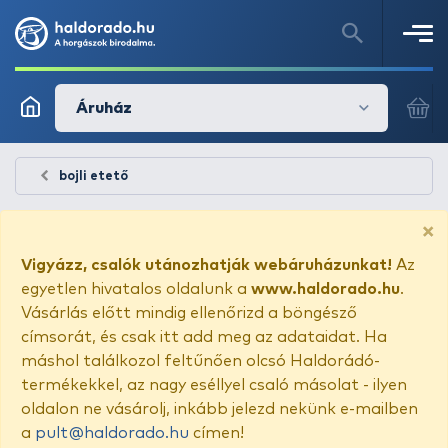
Áruház
bojli etető
×
Vigyázz, csalók utánozhatják webáruházunkat!
Az
egyetlen hivatalos oldalunk a
www.haldorado.hu
.
Vásárlás előtt mindig ellenőrizd a böngésző
címsorát, és csak itt add meg az adataidat. Ha
máshol találkozol feltűnően olcsó Haldorádó-
termékekkel, az nagy eséllyel csaló másolat - ilyen
oldalon ne vásárolj, inkább jelezd nekünk e-mailben
a
pult@haldorado.hu
címen!