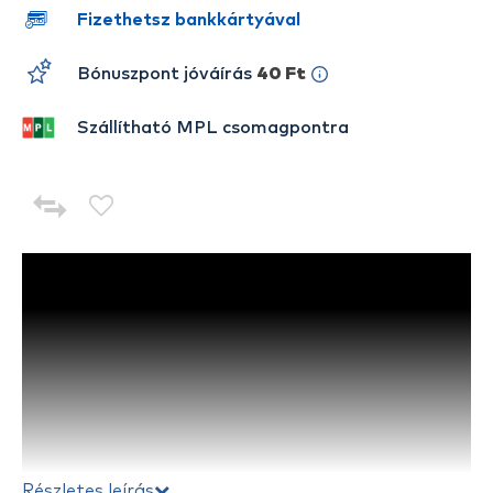
Fizethetsz bankkártyával
Bónuszpont jóváírás
40 Ft
Szállítható MPL csomagpontra
Részletes leírás