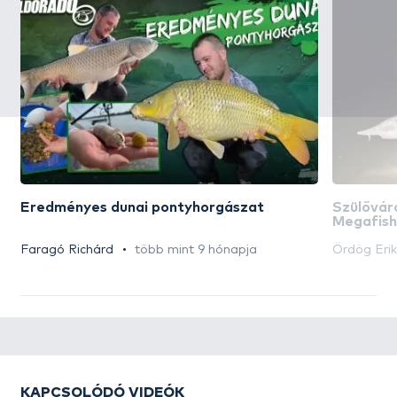
Eredményes dunai pontyhorgászat
Szülővár
Megafish
Faragó Richárd
több mint 9 hónapja
Ördög Erik
KAPCSOLÓDÓ VIDEÓK