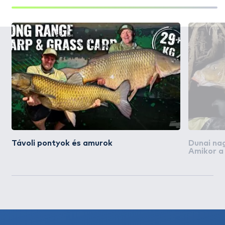
Távoli pontyok és amurok
Dunai na
Amikor a 