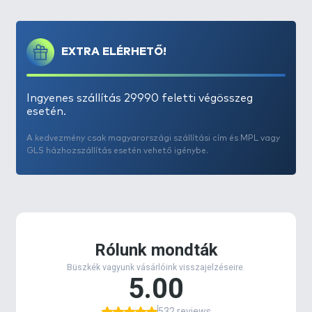
24 mm és 30 mm-es, hanem 16 mm-es méretben is
elérhetők
. A tavaszi, hideg vízi időszakokban a
kisebb bojlikat javasoljuk, majd ahogy nő a víz
EXTRA ELÉRHETŐ!
hőfoka és a halak étvágya, úgy növelhető a használt
bojlik mérete is.
Ingyenes szállítás 29990 feletti végösszeg
Kilencféle változatban érhető el a kínálatban.
Ezek
esetén.
a
Champion Corn
(sárga),
Spanyol Mogyoró
(barna),
Kókusz & Tigrismogyoró
(fehér + barna),
A kedvezmény csak magyarországi szállítási cím és MPL vagy
GLS házhozszállítás esetén vehető igénybe.
Édes Ananász
(sárga),
Nagy Hal
(piros),
Fűszeres
Vörös Máj
(bordó) és a
Juhar & Banán
(fehér),
Fekete Tintahal
, és a
Green Force.
Champion Corn
Az új
Champion Corn
kilóg némiképp a sorból,
ugyanis ez közel sem olyan kötött és kemény, mint a
többi MAX MOTION LONG LIFE bojli. Mérettől és
vízhőfoktól függően 8-12 órát bír ki a vízben. Joggal
merül fel a kérdés, hogy miért? Ha még valaki soha