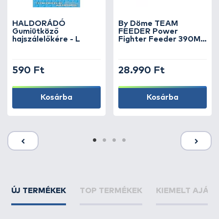
HALDORÁDÓ
By Döme TEAM
Gumiütköző
FEEDER Power
hajszálelőkére - L
Fighter Feeder 390MH
horgászbot +
Dobókesztyű ujj
590 Ft
28.990 Ft
Kosárba
Kosárba
ÚJ TERMÉKEK
TOP TERMÉKEK
KIEMELT AJÁN