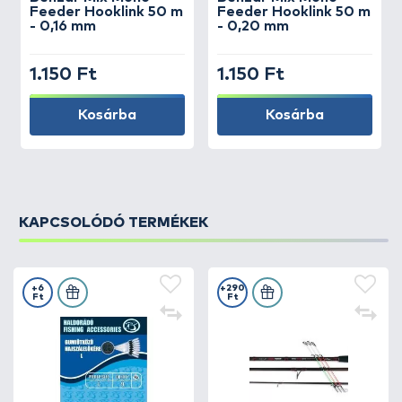
Feeder Hooklink 50 m
Feeder Hooklink 50 m
- 0,16 mm
- 0,20 mm
1.150 Ft
1.150 Ft
Kosárba
Kosárba
KAPCSOLÓDÓ TERMÉKEK
+6
+290
Ft
Ft