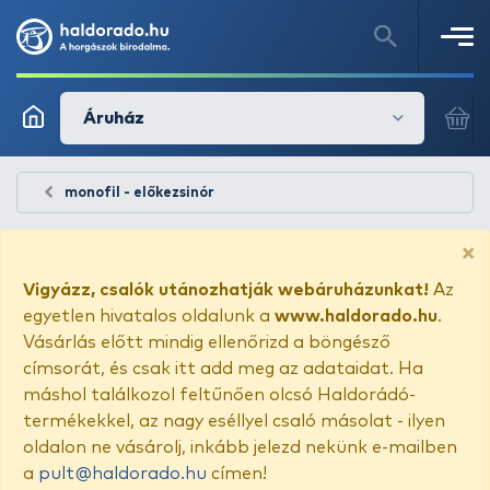
Áruház
monofil - előkezsinór
×
Vigyázz, csalók utánozhatják webáruházunkat!
Az
egyetlen hivatalos oldalunk a
www.haldorado.hu
.
Vásárlás előtt mindig ellenőrizd a böngésző
címsorát, és csak itt add meg az adataidat. Ha
máshol találkozol feltűnően olcsó Haldorádó-
termékekkel, az nagy eséllyel csaló másolat - ilyen
oldalon ne vásárolj, inkább jelezd nekünk e-mailben
a
pult@haldorado.hu
címen!