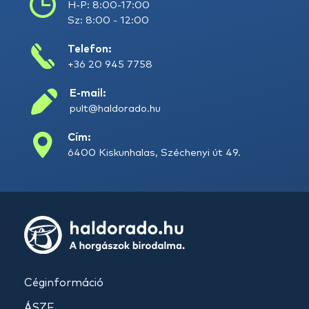
H-P: 8:00-17:00
Sz: 8:00 - 12:00
Telefon:
+36 20 945 7758
E-mail:
pult@haldorado.hu
Cím:
6400 Kiskunhalas, Széchenyi út 49.
Céginformáció
ÁSZF