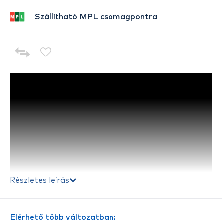
Szállítható MPL csomagpontra
Részletes leírás
Elérhető több változatban: