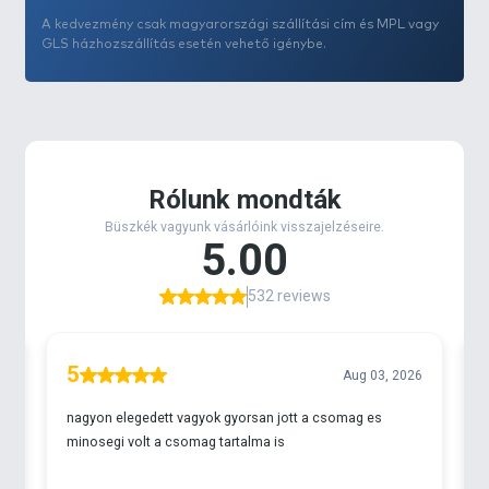
mutatók mellett.
A kedvezmény csak magyarországi szállítási cím és MPL vagy
Méretskálája minden igényt kielégítő, a finom
GLS házhozszállítás esetén vehető igénybe.
apróhalazástól, a ponty horgászatáig használható.
Érdemes ezt a kiegészítőt kipróbálni, mivel monofil
anyaga megfelel az idei évtől megreformált, új
method versenyszabályzatnak is.
Kiszerelése 50 méter, mely hosszúelőkés
feederezéshez is kellő mennyiségű darabszámot tud
garantálni.