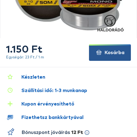
1.150 Ft
Kosárba
Egységár: 23 Ft / 1 m
Készleten
Szállítási idő: 1-3 munkanap
Kupon érvényesíthető
Fizethetsz bankkártyával
Bónuszpont jóváírás
12 Ft