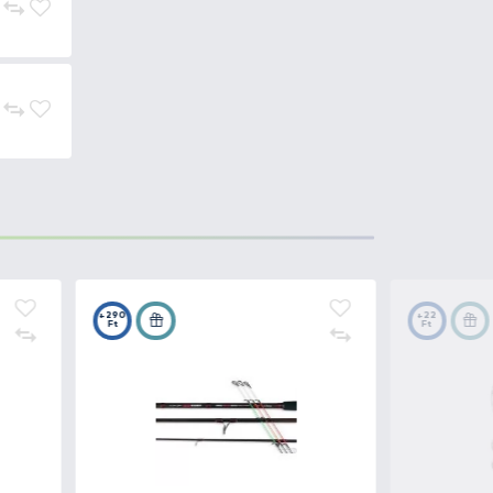
onofil előkezsinór.
zámára, így a legfinomabb horgok
b finomszerelékes módszert
 mutatók mellett.
nálható.
formált, új method
t tud garantálni.