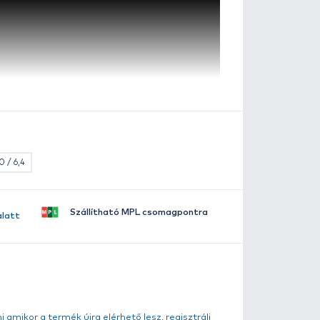
50 m - 0,22 mm
szletes leírás
lérhető több változatban:
Benzár széria a közkedvelt etetőanyagai és csalijai melle
0.16 / 4,3
0.18 / 5,5
0.20 / 6,4
rsenyek alatt is használatos kiegészítőt is kínál a horg
z másként jelen termék esetében sem, mely akár a jelen