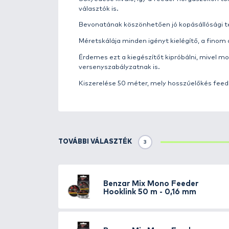
A Benzár széria a közkedvelt ete
is kínál a horgászok számára. N
módszerhez is jó variánst nyújt