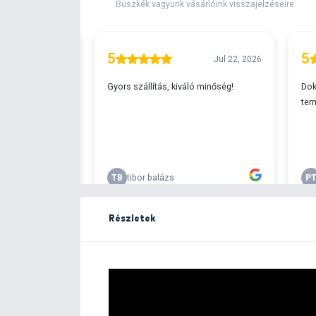
Extra elérhető!
Ingyenes szállítá