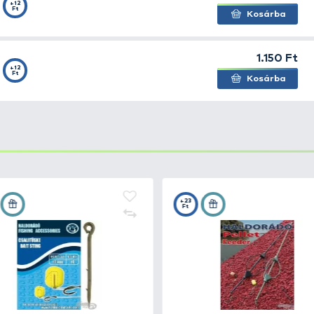
ívül jó tulajdonságokkal felvértezett, kiváló minőségű m
rens színe észrevehetetlenné teszi a víz alatt a halak s
 horgászokon túl, bátran használhatják az úszós és egyé
ásállósági tényezőkkel bír, a magas szakítószilárdsági
égítő, a finom apróhalazástól, a ponty horgászatáig hasz
bálni, mivel monofil anyaga megfelel az idei évtől megre
szúelőkés feederezéshez is kellő mennyiségű darabszámo