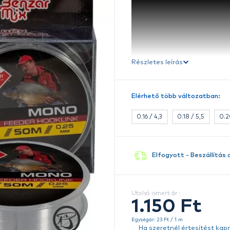
Ré
E
A 
ve
e