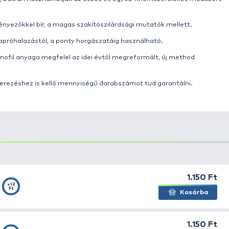
tőanyagai és csalijai mellett, többféle, akár a versenyek 
incs ez másként jelen termék esetében sem, mely akár a
 az előkék megkötése terén.