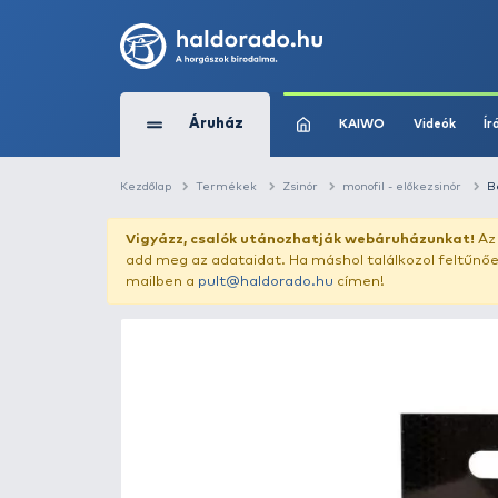
Áruház
KAIWO
Kezdőlap
Termékek
Zsinór
monofil -
Vigyázz, csalók utánozhatják webár
add meg az adataidat. Ha máshol találk
mailben a
pult@haldorado.hu
címen!