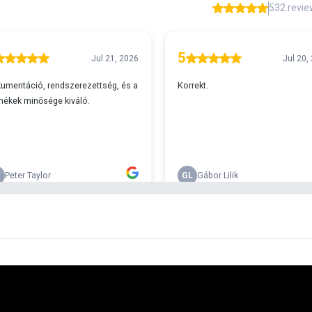
A
s 29990 feletti végösszeg esetén.
c
v