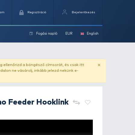
Kedvencek
Kosaram
Regisztráció
Fogási na
ok
ado.hu
. Vásárlás előtt mindig ellenőrizd a böngésző címs
yel csaló másolat - ilyen oldalon ne vásárolj, inkább jel
Benzar Mix
Mono Feeder Hook