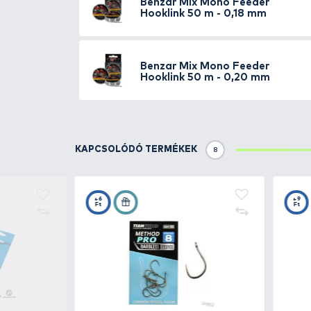
A Mono Feeder Hooklink egy rendk
Funkcionalitása révén, transzpa
is felköthetőek általa.
Süllyedése kiváló, így a feeder
választók is.
Bevonatának köszönhetően jó kop
Méretskálája minden igényt kiel
Érdemes ezt a kiegészítőt kipró
versenyszabályzatnak is.
Kiszerelése 50 méter, mely hos