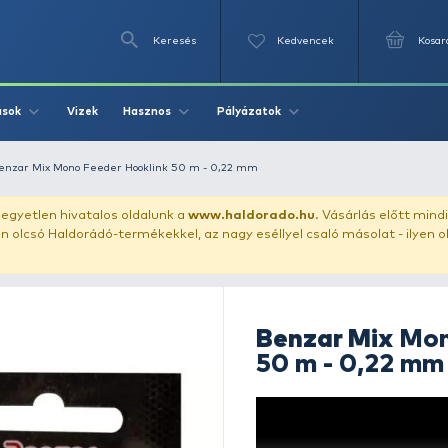
Keresés
Videók
Vizek
Írások
Hasznos
Pályázat
 előkezsinór
Benzar Mix Mono Feeder Hooklink 50 m - 0,22 mm
uházunkat!
Az egyetlen hivatalos oldalunk a
www.haldor
ozol feltűnően olcsó Haldorádó-termékekkel, az nagy eséll