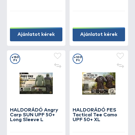
Ajánlatot kérek
Ajánlatot kérek
+150
+100
Ft
Ft
HALDORÁDÓ Angry
HALDORÁDÓ FES
Carp SUN UPF 50+
Tactical Tee Camo
Long Sleeve L
UPF 50+ XL