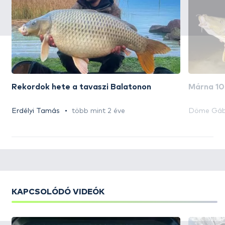
Rekordok hete a tavaszi Balatonon
Márna 10 
Erdélyi Tamás
több mint 2 éve
Döme Gáb
KAPCSOLÓDÓ VIDEÓK