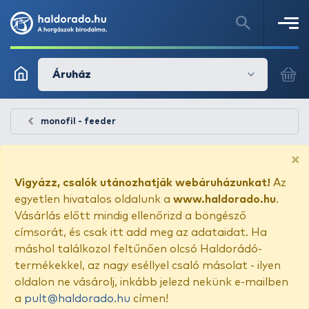
Áruház
monofil - feeder
×
Vigyázz, csalók utánozhatják webáruházunkat!
Az
egyetlen hivatalos oldalunk a
www.haldorado.hu
.
Vásárlás előtt mindig ellenőrizd a böngésző
címsorát, és csak itt add meg az adataidat. Ha
máshol találkozol feltűnően olcsó Haldorádó-
termékekkel, az nagy eséllyel csaló másolat - ilyen
oldalon ne vásárolj, inkább jelezd nekünk e-mailben
a
pult@haldorado.hu
címen!