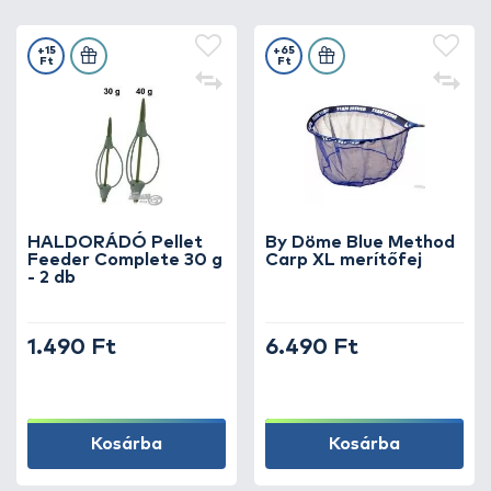
+15
+65
Ft
Ft
HALDORÁDÓ Pellet
By Döme Blue Method
Feeder Complete 30 g
Carp XL merítőfej
- 2 db
1.490 Ft
6.490 Ft
Kosárba
Kosárba