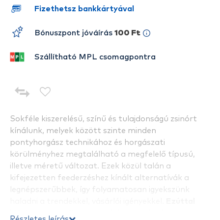
Fizethetsz bankkártyával
Bónuszpont jóváírás
100 Ft
Szállítható MPL csomagpontra
Sokféle kiszerelésű, színű és tulajdonságú zsinórt
kínálunk, melyek között szinte minden
pontyhorgász technikához és horgászati
körülményhez megtalálható a megfelelő típusú,
illetve méretű változat. Ezek közül talán a
kifejezetten feederzéshez kínált alternatívák a
legnépszerűbbek, így folyamatosan igyekszünk
haladni a trendekkel, vásárlói igényekkel.
Ezúttal
kifejezetten a finomszerelékes method
Részletes leírás