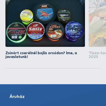
Zsinórt cserélnél bojlis orsódon? Íme, a
Tisza-ta
javaslatunk!
2023
Áruház