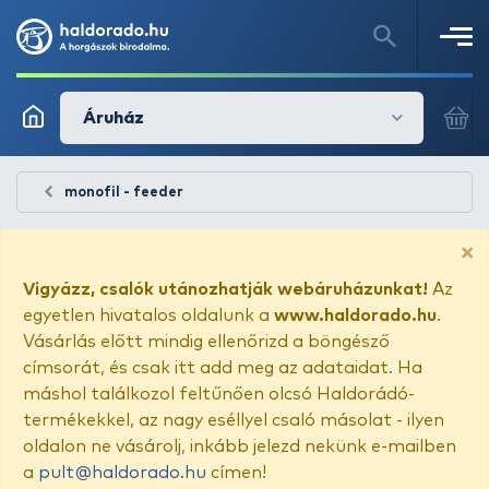
Áruház
monofil - feeder
×
Vigyázz, csalók utánozhatják webáruházunkat!
Az
egyetlen hivatalos oldalunk a
www.haldorado.hu
.
Vásárlás előtt mindig ellenőrizd a böngésző
címsorát, és csak itt add meg az adataidat. Ha
máshol találkozol feltűnően olcsó Haldorádó-
termékekkel, az nagy eséllyel csaló másolat - ilyen
oldalon ne vásárolj, inkább jelezd nekünk e-mailben
a
pult@haldorado.hu
címen!