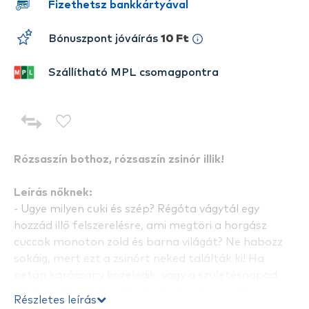
Fizethetsz bankkártyával
Bónuszpont jóváírás
10 Ft
Szállítható MPL csomagpontra
Rózsaszín bothoz, rózsaszín zsinór illik!
Leírás nőknek:
- Ugye milyen cuki és szép? Régóta vágytál egy
hozzád illő felszerelésre, ami megtöri a horgász
cuccok monoton zöld és barna világát? Ne habozz
sokáig, mert ezt a zsinórt neked találták ki! Ha
netán karácsony közeledik, vagy a születésnapod,
sűrű utalásokkal vedd rá párodat, hogy milyen
Részletes leírás
ajándékot válasszon. Mindamellett, hogy egy egyedi,