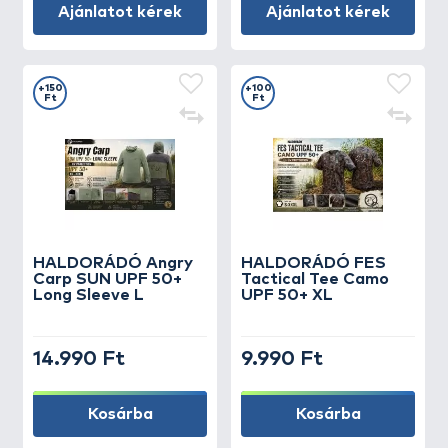
Ajánlatot kérek
Ajánlatot kérek
+150
+100
Ft
Ft
HALDORÁDÓ Angry
HALDORÁDÓ FES
Carp SUN UPF 50+
Tactical Tee Camo
Long Sleeve L
UPF 50+ XL
14.990 Ft
9.990 Ft
Kosárba
Kosárba