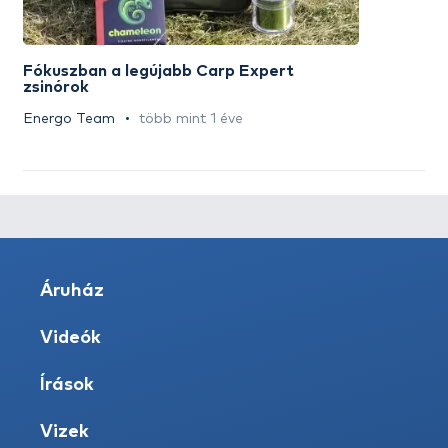
Fókuszban a legújabb Carp Expert
zsinórok
Energo Team
több mint 1 éve
Áruház
Videók
Írások
Vizek