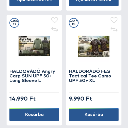
+150
+100
Ft
Ft
HALDORÁDÓ Angry
HALDORÁDÓ FES
Carp SUN UPF 50+
Tactical Tee Camo
Long Sleeve L
UPF 50+ XL
14.990 Ft
9.990 Ft
Kosárba
Kosárba