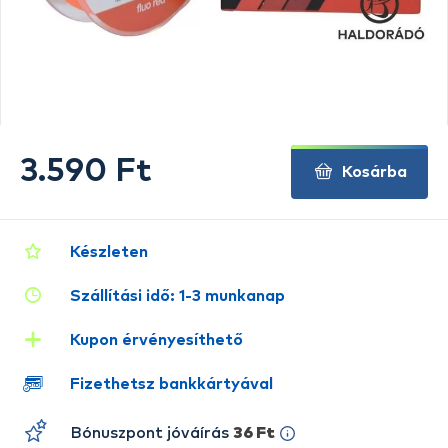
3.590 Ft
Kosárba
Készleten
Szállítási idő: 1-3 munkanap
Kupon érvényesíthető
Fizethetsz bankkártyával
Bónuszpont jóváírás
36 Ft