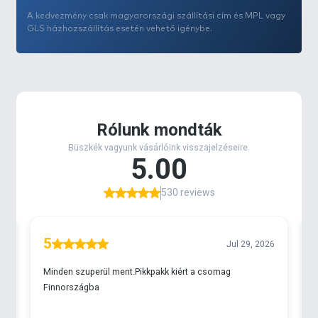
A szilikonbevonat csökkenti a súrlódást a
A kedvezmény csak magyarországi szállítási cím és MPL vagy
gyűrűkben, ezáltal:
GLS házhozszállítás esetén vehető igénybe.
javítja a dobástávolságot,
még szebb zsinórképet ad,
segít megőrizni a zsinór eredeti állapotát
intenzív használat mellett is.
300 m kiszerelés – kompromisszummentes
megoldás
A 300 méteres hossz ideális választás:
távdobó horgászathoz,
nagyobb dobátmérőjű orsókhoz,
hosszabb horgászatokhoz, ahol a zsinór
tartalék is fontos.
Ez a kiszerelés már kifejezetten tudatos, PRO szintű
felhasználásra lett pozícionálva.
Fő jellemzők
szilikonbevonattal ellátott monofil zsinór