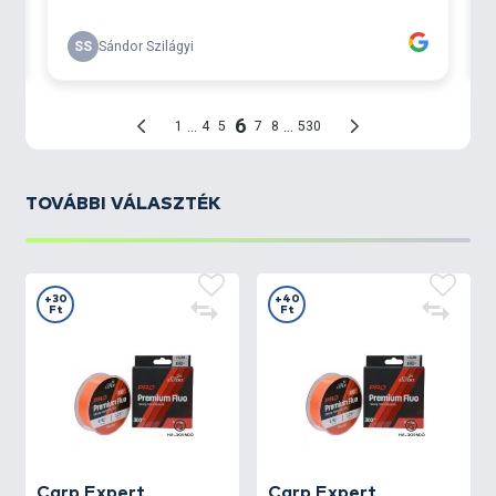
sima felület, kiváló futás
jó dobásteljesítmény
stabil szakítószilárdság
jól látható fluo szín
PRO felhasználásra optimalizálva
TOVÁBBI VÁLASZTÉK
+30
+40
Ft
Ft
Carp Expert
Carp Expert