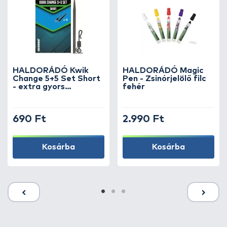
HALDORÁDÓ Kwik
HALDORÁDÓ Magic
Change 5+5 Set Short
Pen - Zsinórjelölő filc
- extra gyors
fehér
horogelőke kapocs +
gumikúp, rövid
690 Ft
2.990 Ft
Kosárba
Kosárba