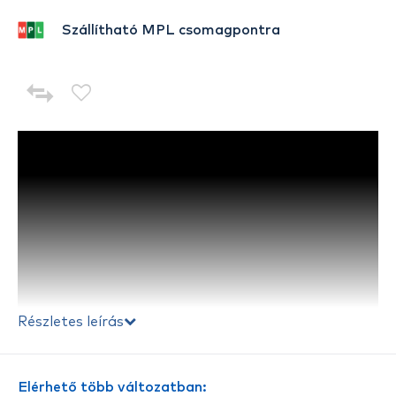
Szállítható MPL csomagpontra
Részletes leírás
Elérhető több változatban: