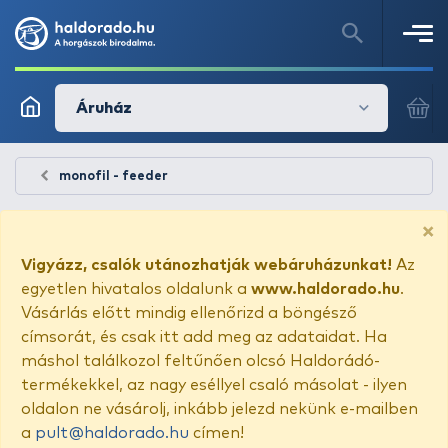
Áruház
monofil - feeder
×
Vigyázz, csalók utánozhatják webáruházunkat!
Az
egyetlen hivatalos oldalunk a
www.haldorado.hu
.
Vásárlás előtt mindig ellenőrizd a böngésző
címsorát, és csak itt add meg az adataidat. Ha
máshol találkozol feltűnően olcsó Haldorádó-
termékekkel, az nagy eséllyel csaló másolat - ilyen
oldalon ne vásárolj, inkább jelezd nekünk e-mailben
a
pult@haldorado.hu
címen!