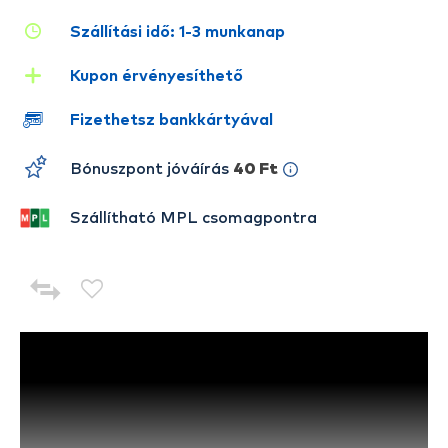
Szállítási idő: 1-3 munkanap
Kupon érvényesíthető
Fizethetsz bankkártyával
Bónuszpont jóváírás
40 Ft
Szállítható MPL csomagpontra