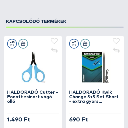
KAPCSOLÓDÓ TERMÉKEK
+15
+7
Ft
Ft
HALDORÁDÓ Cutter -
HALDORÁDÓ Kwik
Fonott zsinórt vágó
Change 5+5 Set Short
olló
- extra gyors
horogelőke kapocs +
gumikúp, rövid
1.490 Ft
690 Ft