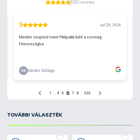
nagyobb dobátmérőjű orsókhoz,
hosszabb horgászatokhoz, ahol a zsinór
tartalék is fontos.
Ez a kiszerelés már kifejezetten tudatos, PRO szintű
felhasználásra lett pozícionálva.
Fő jellemzők
szilikonbevonattal ellátott monofil zsinór
sima felület, kiváló futás
jó dobásteljesítmény
stabil szakítószilárdság
jól látható fluo szín
PRO felhasználásra optimalizálva
TOVÁBBI VÁLASZTÉK