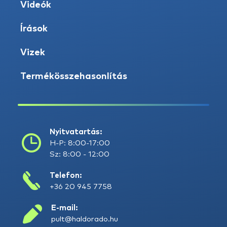
Videók
Írások
Vizek
Termékösszehasonlítás
Nyitvatartás:
H-P: 8:00-17:00
Sz: 8:00 - 12:00
Telefon:
+36 20 945 7758
E-mail:
pult@haldorado.hu