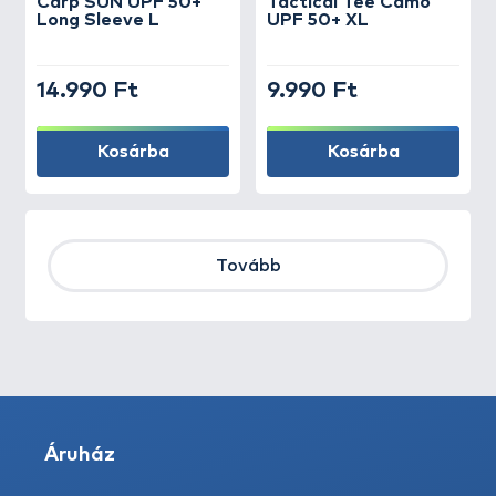
Carp SUN UPF 50+
Tactical Tee Camo
Long Sleeve L
UPF 50+ XL
14.990 Ft
9.990 Ft
Kosárba
Kosárba
Tovább
Áruház