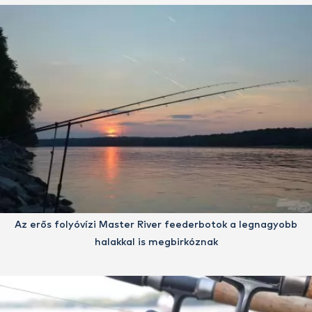
Az erős folyóvízi Master River feederbotok a legnagyobb
halakkal is megbirkóznak