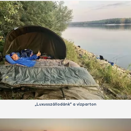
„Luxusszállodánk” a vízparton