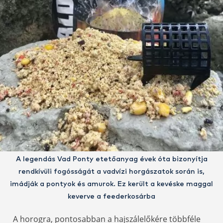
A legendás Vad Ponty etetőanyag évek óta bizonyítja
rendkívüli fogósságát a vadvízi horgászatok során is,
imádják a pontyok és amurok. Ez került a kevéske maggal
keverve a feederkosárba
A horogra, pontosabban a hajszálelőkére többféle