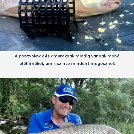
A pontyoknak és amuroknak mindig vannak mohó
előhírnökei, amik szinte mindent megesznek