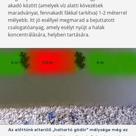
akadó között (amelyek víz alatti kövezések
maradványai, fennakadt fákkal tarkítva) 1-2 méterrel
mélyebb. Itt jó eséllyel megmarad a bejuttatott
csalogatóanyag, amely esélyt nyújt a halak
koncentrálására, helyben tartására.
Az előttünk elterülő „haltartó gödör” mélysége még az