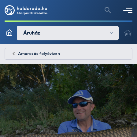
Áruház
Amurozás folyóvízen