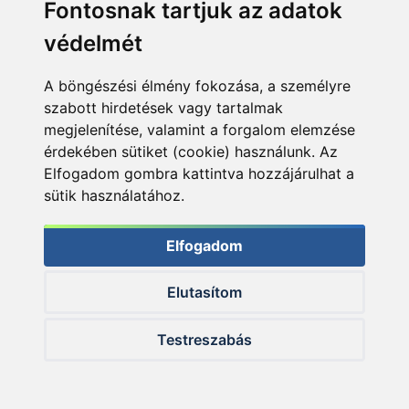
Fontosnak tartjuk az adatok
védelmét
A böngészési élmény fokozása, a személyre
szabott hirdetések vagy tartalmak
megjelenítése, valamint a forgalom elemzése
érdekében sütiket (cookie) használunk. Az
Elfogadom gombra kattintva hozzájárulhat a
sütik használatához.
Elfogadom
A Haldorádó Big River feederkosár hatalmas kapaszkodó
Elutasítom
karmokkal rendelkezik, a legnagyobb sodrában is úgy
megáll, mint a szög!
Testreszabás
Kétfajta feederkosarat használtam, az egyik a
Haldorádó Barbel River
, a másik a
Big River
. Ez