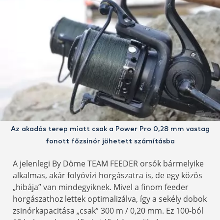
Az akadós terep miatt csak a Power Pro 0,28 mm vastag
fonott főzsinór jöhetett számításba
A jelenlegi By Döme TEAM FEEDER orsók bármelyike
alkalmas, akár folyóvízi horgászatra is, de egy közös
„hibája” van mindegyiknek. Mivel a finom feeder
horgászathoz lettek optimalizálva, így a sekély dobok
zsinórkapacitása „csak” 300 m / 0,20 mm. Ez 100-ból