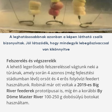
A leghatásosabbnak azonban a képen látható csalik
bizonyultak. Jól látszódik, hogy mindegyik lebegőszivaccsal
van kikönnyítve
Felszerelés és végszerelék
A lehető legerősebb felszereléssel vágtunk neki a
túrának, amely során 4 azonos (még fejlesztési
stádiumban lévő) orsót és 4 erős folyóvízi feedert
használtunk. Robinál már ott voltak a
2019-es Big
River feederek
prototípusai is, míg én a korábbi
By
Döme Master River
100-250 g dobósúlyú botokat
használtam.