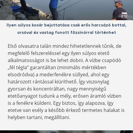
Ilyen súlyos kosár bejuttatása csak erős harcsázó bottal,
orsóval és vastag fonott főzsinórral történhet
Első olvasatra talán mindez hihetetlennek tűnik, de
megfelelő felszereléssel egy ilyen súlyos etető
alkalmatosságot is be lehet dobni. A vízbe csapódó
„fél tégla” garantáltan (minimális mértékben
elsodródva) a mederfenékre süllyed, ahol egy
határozott rántással kiüríthető. Így viszonylag
gyorsan és koncentráltan, nagy mennyiségű
etetőanyagot tudunk a mély, erősen áramló vízben
is a fenékre küldeni. Egy biztos, így alapozva, így
etetve van esély a később érkező termetes halakat is
helyben tartani, megállítani.