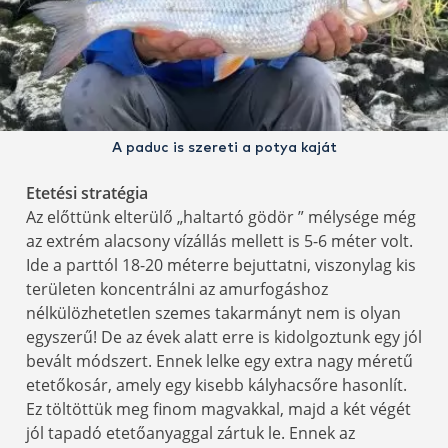
A paduc is szereti a potya kaját
Etetési stratégia
Az előttünk elterülő „haltartó gödör ” mélysége még
az extrém alacsony vízállás mellett is 5-6 méter volt.
Ide a parttól 18-20 méterre bejuttatni, viszonylag kis
területen koncentrálni az amurfogáshoz
nélkülözhetetlen szemes takarmányt nem is olyan
egyszerű! De az évek alatt erre is kidolgoztunk egy jól
bevált módszert. Ennek lelke egy extra nagy méretű
etetőkosár, amely egy kisebb kályhacsőre hasonlít.
Ez töltöttük meg finom magvakkal, majd a két végét
jól tapadó etetőanyaggal zártuk le. Ennek az