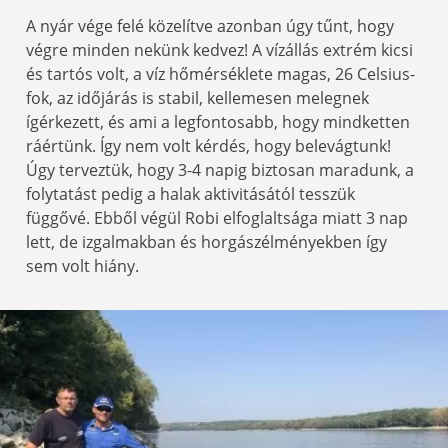
A nyár vége felé közelítve azonban úgy tűnt, hogy
végre minden nekünk kedvez! A vízállás extrém kicsi
és tartós volt, a víz hőmérséklete magas, 26 Celsius-
fok, az időjárás is stabil, kellemesen melegnek
ígérkezett, és ami a legfontosabb, hogy mindketten
ráértünk. Így nem volt kérdés, hogy belevágtunk!
Úgy terveztük, hogy 3-4 napig biztosan maradunk, a
folytatást pedig a halak aktivitásától tesszük
függővé. Ebből végül Robi elfoglaltsága miatt 3 nap
lett, de izgalmakban és horgászélményekben így
sem volt hiány.