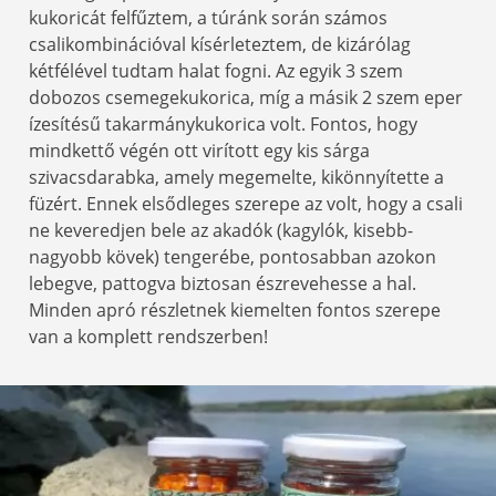
kukoricát felfűztem, a túránk során számos
csalikombinációval kísérleteztem, de kizárólag
kétfélével tudtam halat fogni. Az egyik 3 szem
dobozos csemegekukorica, míg a másik 2 szem eper
ízesítésű takarmánykukorica volt. Fontos, hogy
mindkettő végén ott virított egy kis sárga
szivacsdarabka, amely megemelte, kikönnyítette a
füzért. Ennek elsődleges szerepe az volt, hogy a csali
ne keveredjen bele az akadók (kagylók, kisebb-
nagyobb kövek) tengerébe, pontosabban azokon
lebegve, pattogva biztosan észrevehesse a hal.
Minden apró részletnek kiemelten fontos szerepe
van a komplett rendszerben!