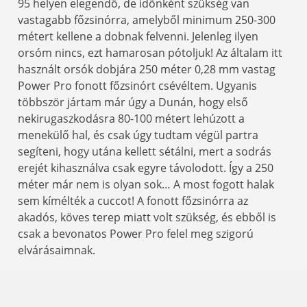
95 helyen elegendő, de időnként szükség van
vastagabb főzsinórra, amelyből minimum 250-300
métert kellene a dobnak felvenni. Jelenleg ilyen
orsóm nincs, ezt hamarosan pótoljuk! Az általam itt
használt orsók dobjára 250 méter 0,28 mm vastag
Power Pro fonott főzsinórt csévéltem. Ugyanis
többször jártam már úgy a Dunán, hogy első
nekirugaszkodásra 80-100 métert lehúzott a
menekülő hal, és csak úgy tudtam végül partra
segíteni, hogy utána kellett sétálni, mert a sodrás
erejét kihasználva csak egyre távolodott. Így a 250
méter már nem is olyan sok… A most fogott halak
sem kímélték a cuccot! A fonott főzsinórra az
akadós, köves terep miatt volt szükség, és ebből is
csak a bevonatos Power Pro felel meg szigorú
elvárásaimnak.