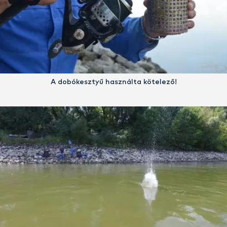
A dobókesztyű használta kötelező!