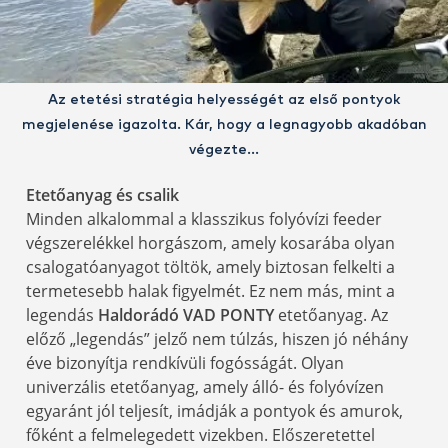
Az etetési stratégia helyességét az első pontyok
megjelenése igazolta. Kár, hogy a legnagyobb akadóban
végezte…
Etetőanyag és csalik
Minden alkalommal a klasszikus folyóvízi feeder
végszerelékkel horgászom, amely kosarába olyan
csalogatóanyagot töltök, amely biztosan felkelti a
termetesebb halak figyelmét. Ez nem más, mint a
legendás
Haldorádó VAD PONTY
etetőanyag. Az
előző „legendás” jelző nem túlzás, hiszen jó néhány
éve bizonyítja rendkívüli fogósságát. Olyan
univerzális etetőanyag, amely álló- és folyóvízen
egyaránt jól teljesít, imádják a pontyok és amurok,
főként a felmelegedett vizekben. Előszeretettel