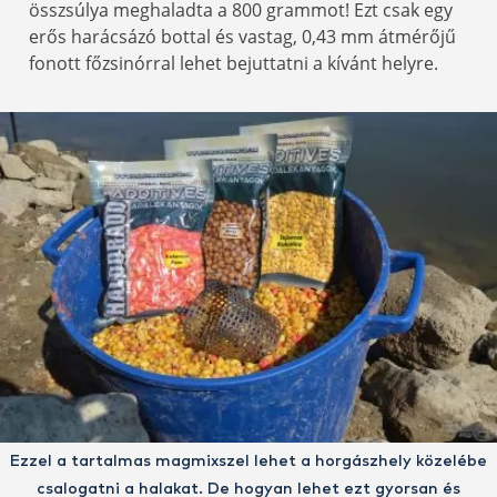
összsúlya meghaladta a 800 grammot! Ezt csak egy
erős harácsázó bottal és vastag, 0,43 mm átmérőjű
fonott főzsinórral lehet bejuttatni a kívánt helyre.
Ezzel a tartalmas magmixszel lehet a horgászhely közelébe
csalogatni a halakat. De hogyan lehet ezt gyorsan és